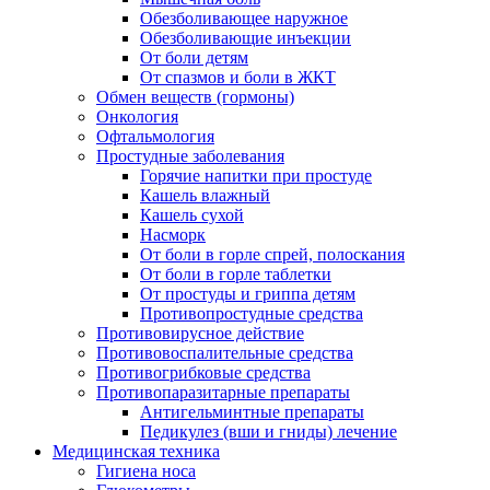
Обезболивающее наружное
Обезболивающие инъекции
От боли детям
От спазмов и боли в ЖКТ
Обмен веществ (гормоны)
Онкология
Офтальмология
Простудные заболевания
Горячие напитки при простуде
Кашель влажный
Кашель сухой
Насморк
От боли в горле спрей, полоскания
От боли в горле таблетки
От простуды и гриппа детям
Противопростудные средства
Противовирусное действие
Противовоспалительные средства
Противогрибковые средства
Противопаразитарные препараты
Антигельминтные препараты
Педикулез (вши и гниды) лечение
Медицинская техника
Гигиена носа