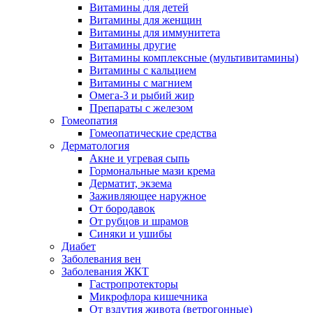
Витамины для детей
Витамины для женщин
Витамины для иммунитета
Витамины другие
Витамины комплексные (мультивитамины)
Витамины с кальцием
Витамины с магнием
Омега-3 и рыбий жир
Препараты с железом
Гомеопатия
Гомеопатические средства
Дерматология
Акне и угревая сыпь
Гормональные мази крема
Дерматит, экзема
Заживляющее наружное
От бородавок
От рубцов и шрамов
Синяки и ушибы
Диабет
Заболевания вен
Заболевания ЖКТ
Гастропротекторы
Микрофлора кишечника
От вздутия живота (ветрогонные)