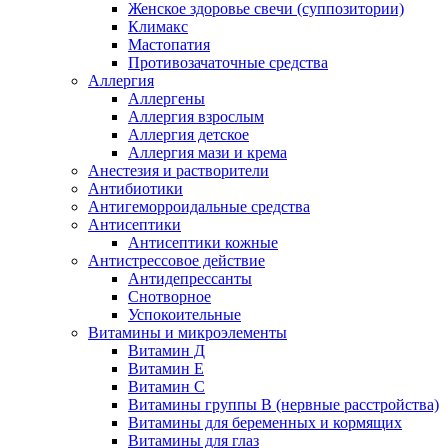
Женское здоровье свечи (суппозитории)
Климакс
Мастопатия
Противозачаточные средства
Аллергия
Аллергены
Аллергия взрослым
Аллергия детское
Аллергия мази и крема
Анестезия и растворители
Антибиотики
Антигеморроидальные средства
Антисептики
Антисептики кожные
Антистрессовое действие
Антидепрессанты
Снотворное
Успокоительные
Витамины и микроэлементы
Витамин Д
Витамин Е
Витамин С
Витамины группы В (нервные расстройства)
Витамины для беременных и кормящих
Витамины для глаз