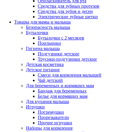
Ополаскиватель для рта
Средства для зубных протезов
Средства для зубов и десен
Электрические зубные щетки
Товары для мамы и малыша
Безопасность малыша
Бутылочки
Бутылочки с 2 месяцев
Поильники
Гигиена малыша
Подгузники детские
Трусики-подгузники детские
Детская косметика
Детское питание
Смеси для кормления малышей
Чай детский
Для беременных и кормящих мам
Бандаж для беременных
Белье для кормящих мам
Для купания малыша
Игрушки
Погремушки
Прорезыватели
Прочие игрушки
Наборы для кормления