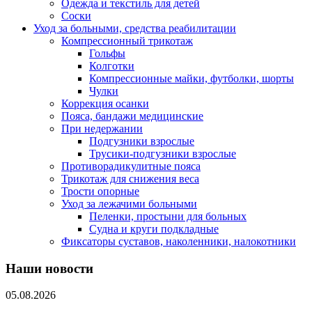
Одежда и текстиль для детей
Соски
Уход за больными, средства реабилитации
Компрессионный трикотаж
Гольфы
Колготки
Компрессионные майки, футболки, шорты
Чулки
Коррекция осанки
Пояса, бандажи медицинские
При недержании
Подгузники взрослые
Трусики-подгузники взрослые
Противорадикулитные пояса
Трикотаж для снижения веса
Трости опорные
Уход за лежачими больными
Пеленки, простыни для больных
Судна и круги подкладные
Фиксаторы суставов, наколенники, налокотники
Наши новости
05.08.2026