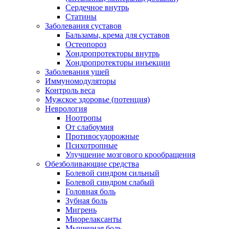
Сердечное внутрь
Статины
Заболевания суставов
Бальзамы, крема для суставов
Остеопороз
Хондропротекторы внутрь
Хондропротекторы инъекции
Заболевания ушей
Иммуномодуляторы
Контроль веса
Мужское здоровье (потенция)
Неврология
Ноотропы
От слабоумия
Противосудорожные
Психотропные
Улучшение мозгового крообращения
Обезболивающие средства
Болевой синдром сильный
Болевой синдром слабый
Головная боль
Зубная боль
Мигрень
Миорелаксанты
Мышечная боль