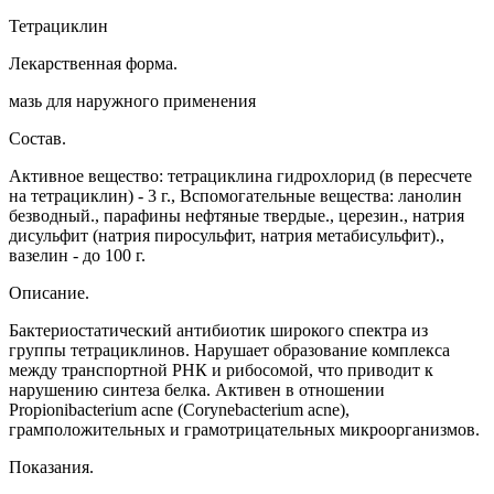
Тетрациклин
Лекарственная форма.
мазь для наружного применения
Состав.
Активное вещество: тетрациклина гидрохлорид (в пересчете
на тетрациклин) - 3 г., Вспомогательные вещества: ланолин
безводный., парафины нефтяные твердые., церезин., натрия
дисульфит (натрия пиросульфит, натрия метабисульфит).,
вазелин - до 100 г.
Описание.
Бактериостатический антибиотик широкого спектра из
группы тетрациклинов. Нарушает образование комплекса
между транспортной РНК и рибосомой, что приводит к
нарушению синтеза белка. Активен в отношении
Propionibacterium acne (Corynebacterium acne),
грамположительных и грамотрицательных микроорганизмов.
Показания.