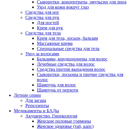
Сыворотки, концентраты, эмульсии для лица
Уход для кожи вокруг глаз
Средства для ног
Средства для рук
Для ногтей
Крем для рук
Средства для тела
Крем для тела, лосьон, бальзам
Массажные крема
Специальные средства для тела
Уход за волосами
Бальзамы, кондиционеры для волос
Лечебные средства для волос
Средства против выпадения волос
Сыворотки, лосьоны и прочие средства для
волос
Шампунь для волос
Шампунь от перхоти
Летние серии
Для загара
Репелленты
Медикаменты и БАДы
Акушерство. Гинекология
Женские половые гормоны
Женское здоровье (таб, капс)