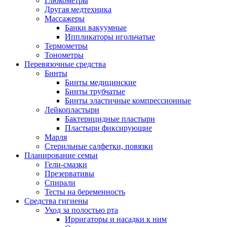
Глюкометры
Другая медтехника
Массажеры
Банки вакуумные
Иппликаторы игольчатые
Термометры
Тонометры
Перевязочные средства
Бинты
Бинты медицинские
Бинты трубчатые
Бинты эластичные компрессионные
Лейкопластыри
Бактерицидные пластыри
Пластыри фиксирующие
Марля
Стерильные салфетки, повязки
Планирование семьи
Гели-смазки
Презервативы
Спирали
Тесты на беременность
Средства гигиены
Уход за полостью рта
Ирригаторы и насадки к ним