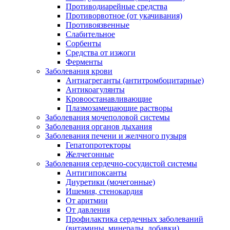
Противодиарейные средства
Противорвотное (от укачивания)
Противоязвенные
Слабительное
Сорбенты
Средства от изжоги
Ферменты
Заболевания крови
Антиагреганты (антитромбоцитарные)
Антикоагулянты
Кровоостанавливающие
Плазмозамещающие растворы
Заболевания мочеполовой системы
Заболевания органов дыхания
Заболевания печени и желчного пузыря
Гепатопротекторы
Желчегонные
Заболевания сердечно-сосудистой системы
Антигипоксанты
Диуретики (мочегонные)
Ишемия, стенокардия
От аритмии
От давления
Профилактика сердечных заболеваний
(витамины, минералы, добавки)