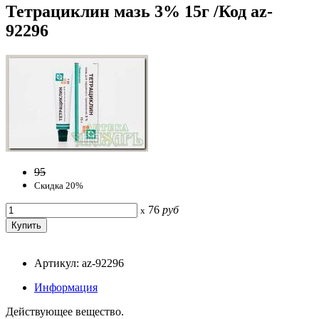
Тетрациклин мазь 3% 15г /Код az-
92296
95
Скидка 20%
76
руб
x
Артикул: az-92296
Информация
Действующее вещество.