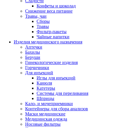
Сладости
Конфеты и шоколад
Снижение веса питание
Травы, чаи
Сборы
Травы
Фильтр-пакеты
Чайные напитки
Изделия медицинского назначения
Аптечки
Бахилы
Беруши
Гинекологические изделия
Горчичники
Для инъекций
Иглы для инъекций
Канюля
Катетеры
Системы для переливания
Шприцы
Кало- и мочеприемники
Контейнеры для сбора анализов
Маски медицинские
Медицинская одежда
Носовые фильтры