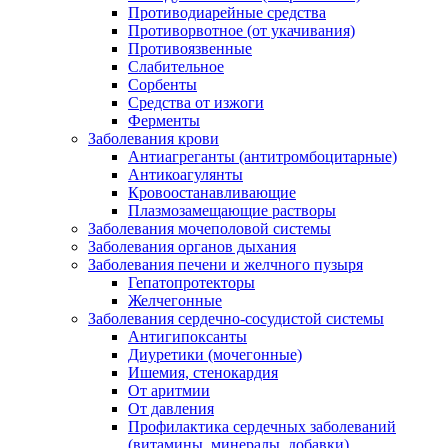
Противодиарейные средства
Противорвотное (от укачивания)
Противоязвенные
Слабительное
Сорбенты
Средства от изжоги
Ферменты
Заболевания крови
Антиагреганты (антитромбоцитарные)
Антикоагулянты
Кровоостанавливающие
Плазмозамещающие растворы
Заболевания мочеполовой системы
Заболевания органов дыхания
Заболевания печени и желчного пузыря
Гепатопротекторы
Желчегонные
Заболевания сердечно-сосудистой системы
Антигипоксанты
Диуретики (мочегонные)
Ишемия, стенокардия
От аритмии
От давления
Профилактика сердечных заболеваний
(витамины, минералы, добавки)