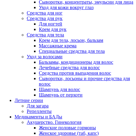
Сыворотки, концентраты, эмульсии для лица
Уход для кожи вокруг глаз
Средства для ног
Средства для рук
Для ногтей
Крем для рук
Средства для тела
Крем для тела, лосьон, бальзам
Массажные крема
Специальные средства для тела
Уход за волосами
Бальзамы, кондиционеры для волос
Лечебные средства для волос
Средства против выпадения волос
Сыворотки, лосьоны и прочие средства для
волос
Шампунь для волос
Шампунь от перхоти
Летние серии
Для загара
Репелленты
Медикаменты и БАДы
Акушерство. Гинекология
Женские половые гормоны
Женское здоровье (таб, капс)