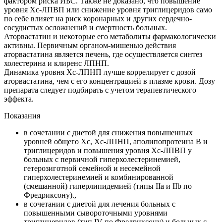
фактором риска ИБС. Также не доказано, что повышение
уровня Хс-ЛПВП или снижение уровня триглицеридов само
по себе влияет на риск коронарных и других сердечно-
сосудистых осложнений и смертность больных.
Аторвастатин и некоторые его метаболиты фармакологически
активны. Первичным органом-мишенью действия
аторвастатина является печень, где осуществляется синтез
холестерина и клиренс ЛПНП.
Динамика уровня Хс-ЛПНП лучше коррелирует с дозой
аторвастатина, чем с его концентрацией в плазме крови. Дозу
препарата следует подбирать с учетом терапевтического
эффекта.
Показания
в сочетании с диетой для снижения повышенных
уровней общего Хс, Хс-ЛПНП, аполипопротеина В и
триглицеридов и повышения уровня Хс-ЛПВП у
больных с первичной гиперхолестеринемией,
гетерозиготной семейной и несемейной
гиперхолестеринемией и комбинированной
(смешанной) гиперлипидемией (типы IIa и IIb по
Фредриксону).,
в сочетании с диетой для лечения больных с
повышенными сывороточными уровнями
триглицеридов (тип IV по Фредриксону) и больных с