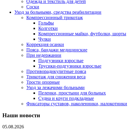
Одежда и текстиль для детей
Соски
Уход за больными, средства реабилитации
Компрессионный трикотаж
Гольфы
Колготки
Компрессионные майки, футболки, шорты
Чулки
Коррекция осанки
Пояса, бандажи медицинские
При недержании
Подгузники взрослые
Трусики-подгузники взрослые
Противорадикулитные пояса
Трикотаж для снижения веса
Трости опорные
Уход за лежачими больными
Пеленки, простыни для больных
Судна и круги подкладные
Фиксаторы суставов, наколенники, налокотники
Наши новости
05.08.2026