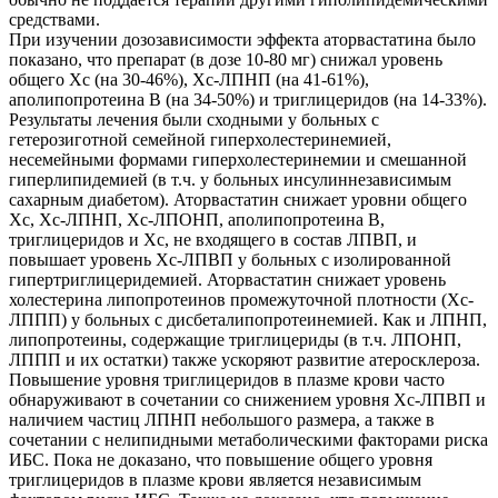
средствами.
При изучении дозозависимости эффекта аторвастатина было
показано, что препарат (в дозе 10-80 мг) снижал уровень
общего Хс (на 30-46%), Хс-ЛПНП (на 41-61%),
аполипопротеина В (на 34-50%) и триглицеридов (на 14-33%).
Результаты лечения были сходными у больных с
гетерозиготной семейной гиперхолестеринемией,
несемейными формами гиперхолестеринемии и смешанной
гиперлипидемией (в т.ч. у больных инсулиннезависимым
сахарным диабетом). Аторвастатин снижает уровни общего
Хс, Хс-ЛПНП, Хс-ЛПОНП, аполипопротеина В,
триглицеридов и Хс, не входящего в состав ЛПВП, и
повышает уровень Хс-ЛПВП у больных с изолированной
гипертриглицеридемией. Аторвастатин снижает уровень
холестерина липопротеинов промежуточной плотности (Хс-
ЛППП) у больных с дисбеталипопротеинемией. Как и ЛПНП,
липопротеины, содержащие триглицериды (в т.ч. ЛПОНП,
ЛППП и их остатки) также ускоряют развитие атеросклероза.
Повышение уровня триглицеридов в плазме крови часто
обнаруживают в сочетании со снижением уровня Хс-ЛПВП и
наличием частиц ЛПНП небольшого размера, а также в
сочетании с нелипидными метаболическими факторами риска
ИБС. Пока не доказано, что повышение общего уровня
триглицеридов в плазме крови является независимым