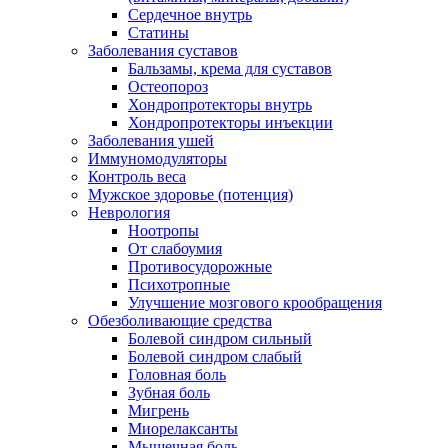
Сердечное внутрь
Статины
Заболевания суставов
Бальзамы, крема для суставов
Остеопороз
Хондропротекторы внутрь
Хондропротекторы инъекции
Заболевания ушей
Иммуномодуляторы
Контроль веса
Мужское здоровье (потенция)
Неврология
Ноотропы
От слабоумия
Противосудорожные
Психотропные
Улучшение мозгового крообращения
Обезболивающие средства
Болевой синдром сильный
Болевой синдром слабый
Головная боль
Зубная боль
Мигрень
Миорелаксанты
Мышечная боль