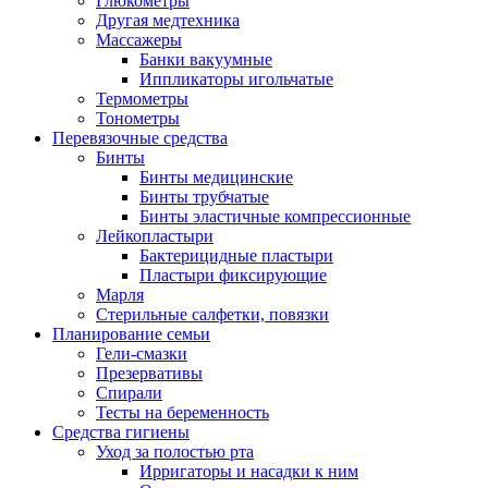
Глюкометры
Другая медтехника
Массажеры
Банки вакуумные
Иппликаторы игольчатые
Термометры
Тонометры
Перевязочные средства
Бинты
Бинты медицинские
Бинты трубчатые
Бинты эластичные компрессионные
Лейкопластыри
Бактерицидные пластыри
Пластыри фиксирующие
Марля
Стерильные салфетки, повязки
Планирование семьи
Гели-смазки
Презервативы
Спирали
Тесты на беременность
Средства гигиены
Уход за полостью рта
Ирригаторы и насадки к ним