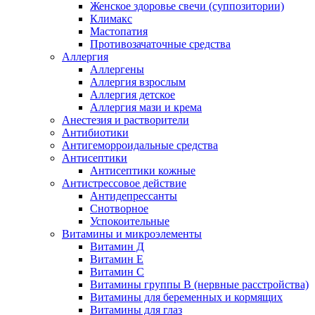
Женское здоровье свечи (суппозитории)
Климакс
Мастопатия
Противозачаточные средства
Аллергия
Аллергены
Аллергия взрослым
Аллергия детское
Аллергия мази и крема
Анестезия и растворители
Антибиотики
Антигеморроидальные средства
Антисептики
Антисептики кожные
Антистрессовое действие
Антидепрессанты
Снотворное
Успокоительные
Витамины и микроэлементы
Витамин Д
Витамин Е
Витамин С
Витамины группы В (нервные расстройства)
Витамины для беременных и кормящих
Витамины для глаз