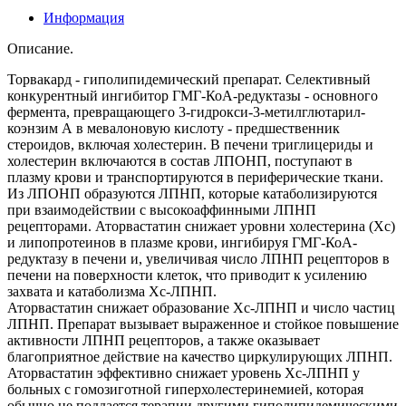
Информация
Описание.
Торвакард - гиполипидемический препарат. Селективный
конкурентный ингибитор ГМГ-КоА-редуктазы - основного
фермента, превращающего 3-гидрокси-3-метилглютарил-
коэнзим А в мевалоновую кислоту - предшественник
стероидов, включая холестерин. В печени триглицериды и
холестерин включаются в состав ЛПОНП, поступают в
плазму крови и транспортируются в периферические ткани.
Из ЛПОНП образуются ЛПНП, которые катаболизируются
при взаимодействии с высокоаффинными ЛПНП
рецепторами. Аторвастатин снижает уровни холестерина (Хс)
и липопротеинов в плазме крови, ингибируя ГМГ-КоА-
редуктазу в печени и, увеличивая число ЛПНП рецепторов в
печени на поверхности клеток, что приводит к усилению
захвата и катаболизма Хс-ЛПНП.
Аторвастатин снижает образование Хс-ЛПНП и число частиц
ЛПНП. Препарат вызывает выраженное и стойкое повышение
активности ЛПНП рецепторов, а также оказывает
благоприятное действие на качество циркулирующих ЛПНП.
Аторвастатин эффективно снижает уровень Хс-ЛПНП у
больных с гомозиготной гиперхолестеринемией, которая
обычно не поддается терапии другими гиполипидемическими