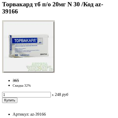
Торвакард тб п/о 20мг N 30 /Код az-
39166
365
Скидка 32%
248
руб
x
Артикул: az-39166