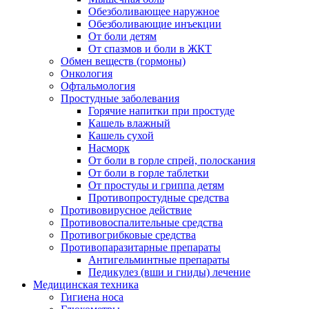
Обезболивающее наружное
Обезболивающие инъекции
От боли детям
От спазмов и боли в ЖКТ
Обмен веществ (гормоны)
Онкология
Офтальмология
Простудные заболевания
Горячие напитки при простуде
Кашель влажный
Кашель сухой
Насморк
От боли в горле спрей, полоскания
От боли в горле таблетки
От простуды и гриппа детям
Противопростудные средства
Противовирусное действие
Противовоспалительные средства
Противогрибковые средства
Противопаразитарные препараты
Антигельминтные препараты
Педикулез (вши и гниды) лечение
Медицинская техника
Гигиена носа