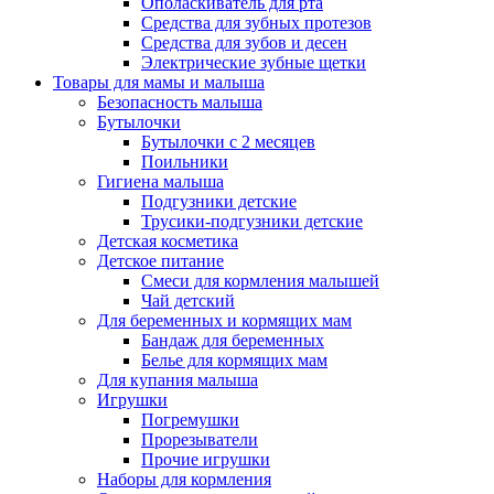
Ополаскиватель для рта
Средства для зубных протезов
Средства для зубов и десен
Электрические зубные щетки
Товары для мамы и малыша
Безопасность малыша
Бутылочки
Бутылочки с 2 месяцев
Поильники
Гигиена малыша
Подгузники детские
Трусики-подгузники детские
Детская косметика
Детское питание
Смеси для кормления малышей
Чай детский
Для беременных и кормящих мам
Бандаж для беременных
Белье для кормящих мам
Для купания малыша
Игрушки
Погремушки
Прорезыватели
Прочие игрушки
Наборы для кормления