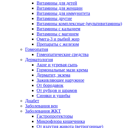
Витамины для детей
Витамины для женщин
Витамины для иммунитета
Витамины другие
Витамины комплексные (мультивитамины)
Витамины с кальцием
Витамины с магнием
Омега-3 и рыбий жир
Препараты с железом
Гомеопатия
Гомеопатические средства
Дерматология
Акне и угревая сыпь
Гормональные мази крема
Дерматит, экзема
Заживляющее наружное
От бородавок
От рубцов и шрамов
Синяки и ушибы
Диабет
Заболевания вен
Заболевания ЖКТ
Гастропротекторы
Микрофлора кишечника
От вздутия живота (ветрогонные)