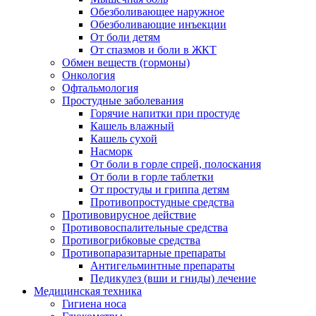
Обезболивающее наружное
Обезболивающие инъекции
От боли детям
От спазмов и боли в ЖКТ
Обмен веществ (гормоны)
Онкология
Офтальмология
Простудные заболевания
Горячие напитки при простуде
Кашель влажный
Кашель сухой
Насморк
От боли в горле спрей, полоскания
От боли в горле таблетки
От простуды и гриппа детям
Противопростудные средства
Противовирусное действие
Противовоспалительные средства
Противогрибковые средства
Противопаразитарные препараты
Антигельминтные препараты
Педикулез (вши и гниды) лечение
Медицинская техника
Гигиена носа