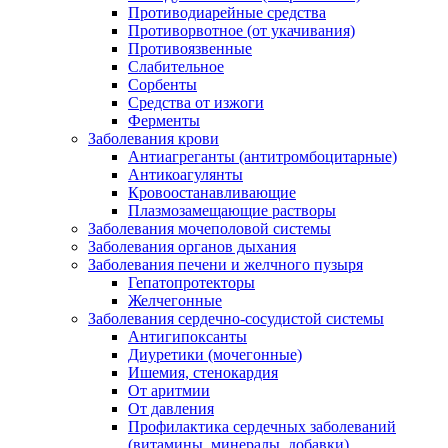
Противодиарейные средства
Противорвотное (от укачивания)
Противоязвенные
Слабительное
Сорбенты
Средства от изжоги
Ферменты
Заболевания крови
Антиагреганты (антитромбоцитарные)
Антикоагулянты
Кровоостанавливающие
Плазмозамещающие растворы
Заболевания мочеполовой системы
Заболевания органов дыхания
Заболевания печени и желчного пузыря
Гепатопротекторы
Желчегонные
Заболевания сердечно-сосудистой системы
Антигипоксанты
Диуретики (мочегонные)
Ишемия, стенокардия
От аритмии
От давления
Профилактика сердечных заболеваний
(витамины, минералы, добавки)