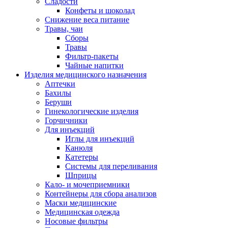
Сладости
Конфеты и шоколад
Снижение веса питание
Травы, чаи
Сборы
Травы
Фильтр-пакеты
Чайные напитки
Изделия медицинского назначения
Аптечки
Бахилы
Беруши
Гинекологические изделия
Горчичники
Для инъекций
Иглы для инъекций
Канюля
Катетеры
Системы для переливания
Шприцы
Кало- и мочеприемники
Контейнеры для сбора анализов
Маски медицинские
Медицинская одежда
Носовые фильтры