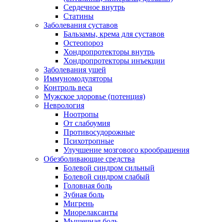
Сердечное внутрь
Статины
Заболевания суставов
Бальзамы, крема для суставов
Остеопороз
Хондропротекторы внутрь
Хондропротекторы инъекции
Заболевания ушей
Иммуномодуляторы
Контроль веса
Мужское здоровье (потенция)
Неврология
Ноотропы
От слабоумия
Противосудорожные
Психотропные
Улучшение мозгового крообращения
Обезболивающие средства
Болевой синдром сильный
Болевой синдром слабый
Головная боль
Зубная боль
Мигрень
Миорелаксанты
Мышечная боль