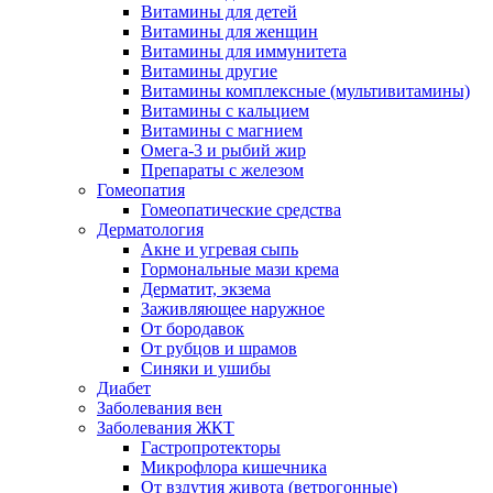
Витамины для детей
Витамины для женщин
Витамины для иммунитета
Витамины другие
Витамины комплексные (мультивитамины)
Витамины с кальцием
Витамины с магнием
Омега-3 и рыбий жир
Препараты с железом
Гомеопатия
Гомеопатические средства
Дерматология
Акне и угревая сыпь
Гормональные мази крема
Дерматит, экзема
Заживляющее наружное
От бородавок
От рубцов и шрамов
Синяки и ушибы
Диабет
Заболевания вен
Заболевания ЖКТ
Гастропротекторы
Микрофлора кишечника
От вздутия живота (ветрогонные)