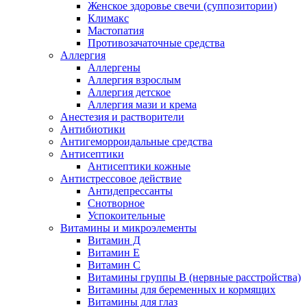
Женское здоровье свечи (суппозитории)
Климакс
Мастопатия
Противозачаточные средства
Аллергия
Аллергены
Аллергия взрослым
Аллергия детское
Аллергия мази и крема
Анестезия и растворители
Антибиотики
Антигеморроидальные средства
Антисептики
Антисептики кожные
Антистрессовое действие
Антидепрессанты
Снотворное
Успокоительные
Витамины и микроэлементы
Витамин Д
Витамин Е
Витамин С
Витамины группы В (нервные расстройства)
Витамины для беременных и кормящих
Витамины для глаз