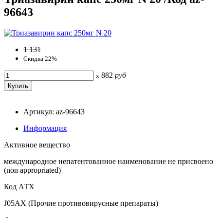
96643
1 131
Скидка 22%
882
руб
x
Артикул: az-96643
Информация
Активное вещество
международное непатентованное наименование не присвоено
(non appropriated)
Код АТХ
J05AX (Прочие противовирусные препараты)