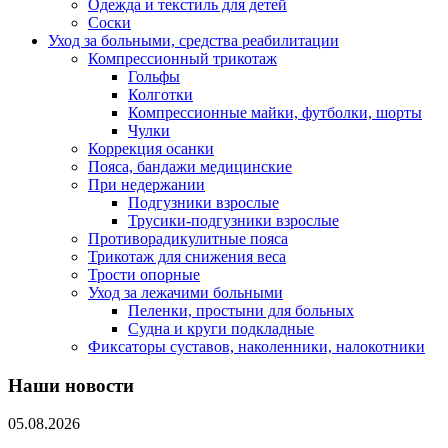
Одежда и текстиль для детей
Соски
Уход за больными, средства реабилитации
Компрессионный трикотаж
Гольфы
Колготки
Компрессионные майки, футболки, шорты
Чулки
Коррекция осанки
Пояса, бандажи медицинские
При недержании
Подгузники взрослые
Трусики-подгузники взрослые
Противорадикулитные пояса
Трикотаж для снижения веса
Трости опорные
Уход за лежачими больными
Пеленки, простыни для больных
Судна и круги подкладные
Фиксаторы суставов, наколенники, налокотники
Наши новости
05.08.2026