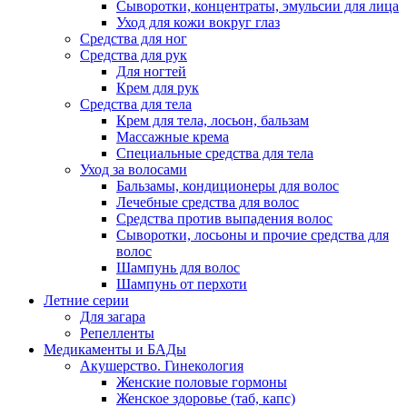
Сыворотки, концентраты, эмульсии для лица
Уход для кожи вокруг глаз
Средства для ног
Средства для рук
Для ногтей
Крем для рук
Средства для тела
Крем для тела, лосьон, бальзам
Массажные крема
Специальные средства для тела
Уход за волосами
Бальзамы, кондиционеры для волос
Лечебные средства для волос
Средства против выпадения волос
Сыворотки, лосьоны и прочие средства для
волос
Шампунь для волос
Шампунь от перхоти
Летние серии
Для загара
Репелленты
Медикаменты и БАДы
Акушерство. Гинекология
Женские половые гормоны
Женское здоровье (таб, капс)