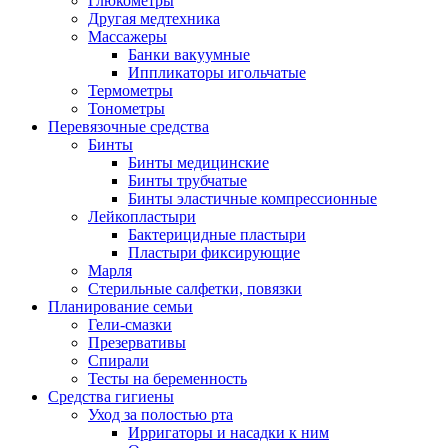
Глюкометры
Другая медтехника
Массажеры
Банки вакуумные
Иппликаторы игольчатые
Термометры
Тонометры
Перевязочные средства
Бинты
Бинты медицинские
Бинты трубчатые
Бинты эластичные компрессионные
Лейкопластыри
Бактерицидные пластыри
Пластыри фиксирующие
Марля
Стерильные салфетки, повязки
Планирование семьи
Гели-смазки
Презервативы
Спирали
Тесты на беременность
Средства гигиены
Уход за полостью рта
Ирригаторы и насадки к ним