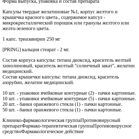
Форма выпуска, упаковка и состав препарата
Капсулы твердые желатиновые №1, корпус желтого и
крышечка красного цвета., содержимое капсул -
микрокристаллический порошок или гранулы желтого или
желто-зеленого цвета.
1 капс. триазавирин 250 мг
[PRING] кальция стеарат - 2 мг.
Состав корпуса капсулы: титана диоксид, краситель желтый
хинолиновый, краситель желтый ''солнечный закат'', желатин
медицинский.
Состав крышечки капсулы: титана диоксид, краситель
азорубин, желатин медицинский.
10 шт. - упаковки ячейковые контурные (2) - пачки картонные.
10 шт. - упаковки ячейковые контурные (5) - пачки картонные.
20 шт. - банки оранжевого стекла (1) - пачки картонные.
50 шт. - банки оранжевого стекла (1) - пачки картонные.
Клинико-фармакологическая группаПротивовирусный
препаратФармако-терапевтическая группаПротивовирусное
средствоФармакологическое действие