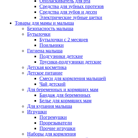
Ополаскиватель для рта
Средства для зубных протезов
Средства для зубов и десен
Электрические зубные щетки
Товары для мамы и малыша
Безопасность малыша
Бутылочки
Бутылочки с 2 месяцев
Поильники
Гигиена малыша
Подгузники детские
Трусики-подгузники детские
Детская косметика
Детское питание
Смеси для кормления малышей
Чай детский
Для беременных и кормящих мам
Бандаж для беременных
Белье для кормящих мам
Для купания малыша
Игрушки
Погремушки
Прорезыватели
Прочие игрушки
Наборы для кормления