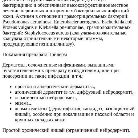
бактерицидно и обеспечивает высокоэффективное местное
лечение первичных и вторичных бактериальных инфекций
кожи. Активен в отношении грамотрицательных бактерий:
Pseudomonas aeruginosa, Enterobacter aerogenes, Escherichia coli,
Proteus vulgaris и Klebsiella pneumoniae., грамположительных
бактерий: Staphylococcus aureus (коагулаза-положительные,
коагулаза-отрицательные и некоторые штаммы,
продуцирующие пенициллиназу).
Показания препарата Тридерм
Дерматозы, осложненные инфекциями, вызванными
чувствительными к препарату возбудителями, или при
подозрении на такие инфекции, в т.ч.:
простой и аллергический дерматиты.,
атопический дерматит (в т.ч. диффузный нейродермит).,
ограниченный нейродермит.,
экзема.,
дерматомикозы (дерматофития, кандидоз, разноцветный
лишай), особенно при локализации в паховой области и
крупных складках кожи.
Простой хронический лишай (ограниченный нейродермит).