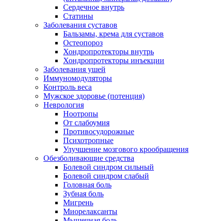
Сердечное внутрь
Статины
Заболевания суставов
Бальзамы, крема для суставов
Остеопороз
Хондропротекторы внутрь
Хондропротекторы инъекции
Заболевания ушей
Иммуномодуляторы
Контроль веса
Мужское здоровье (потенция)
Неврология
Ноотропы
От слабоумия
Противосудорожные
Психотропные
Улучшение мозгового крообращения
Обезболивающие средства
Болевой синдром сильный
Болевой синдром слабый
Головная боль
Зубная боль
Мигрень
Миорелаксанты
Мышечная боль