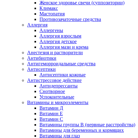
Женское здоровье свечи (суппозитории)
Климакс
Мастопатия
Противозачаточные средства
Аллергия
Аллергены
Аллергия взрослым
Аллергия детское
Аллергия мази и крема
Анестезия и растворители
Антибиотики
Антигеморроидальные средства
Антисептики
Антисептики кожные
Антистрессовое действие
Антидепрессанты
Снотворное
Успокоительные
Витамины и микроэлементы
Витамин Д
Витамин Е
Витамин С
Витамины группы В (нервные расстройства)
Витамины для беременных и кормящих
Витамины для глаз