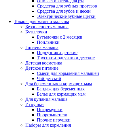
Ополаскиватель для рта
Средства для зубных протезов
Средства для зубов и десен
Электрические зубные щетки
Товары для мамы и малыша
Безопасность малыша
Бутылочки
Бутылочки с 2 месяцев
Поильники
Гигиена малыша
Подгузники детские
Трусики-подгузники детские
Детская косметика
Детское питание
Смеси для кормления малышей
Чай детский
Для беременных и кормящих мам
Бандаж для беременных
Белье для кормящих мам
Для купания малыша
Игрушки
Погремушки
Прорезыватели
Прочие игрушки
Наборы для кормления