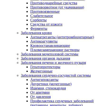
Противодиарейные средства
Противорвотное (от укачивания)
Противоязвенные
Слабительное
Сорбенты
Средства от изжоги
Ферменты
Заболевания крови
Антиагреганты (антитромбоцитарные)
Антикоагулянты
Кровоостанавливающие
Плазмозамещающие растворы
Заболевания мочеполовой системы
Заболевания органов дыхания
Заболевания печени и желчного пузыря
Гепатопротекторы
Желчегонные
Заболевания сердечно-сосудистой системы
Антигипоксанты
Диуретики (мочегонные)
Ишемия, стенокардия
От аритмии
От давления
Профилактика сердечных заболеваний
(витамины, минералы, добавки)