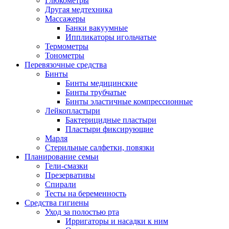
Глюкометры
Другая медтехника
Массажеры
Банки вакуумные
Иппликаторы игольчатые
Термометры
Тонометры
Перевязочные средства
Бинты
Бинты медицинские
Бинты трубчатые
Бинты эластичные компрессионные
Лейкопластыри
Бактерицидные пластыри
Пластыри фиксирующие
Марля
Стерильные салфетки, повязки
Планирование семьи
Гели-смазки
Презервативы
Спирали
Тесты на беременность
Средства гигиены
Уход за полостью рта
Ирригаторы и насадки к ним