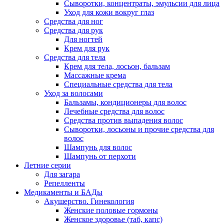
Сыворотки, концентраты, эмульсии для лица
Уход для кожи вокруг глаз
Средства для ног
Средства для рук
Для ногтей
Крем для рук
Средства для тела
Крем для тела, лосьон, бальзам
Массажные крема
Специальные средства для тела
Уход за волосами
Бальзамы, кондиционеры для волос
Лечебные средства для волос
Средства против выпадения волос
Сыворотки, лосьоны и прочие средства для
волос
Шампунь для волос
Шампунь от перхоти
Летние серии
Для загара
Репелленты
Медикаменты и БАДы
Акушерство. Гинекология
Женские половые гормоны
Женское здоровье (таб, капс)