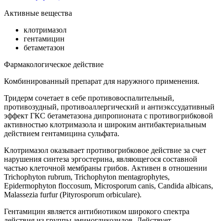
Активные вещества
клотримазол
гентамицин
бетаметазон
Фармакологическое действие
Комбинированный препарат для наружного применения.
Тридерм сочетает в себе противовоспалительный,
противозудный, противоаллергический и антиэкссудативный
эффект ГКС бетаметазона дипропионата с противогрибковой
активностью клотримазола и широким антибактериальным
действием гентамицина сульфата.
Клотримазол оказывает противогрибковое действие за счет
нарушения синтеза эргостерина, являющегося составной
частью клеточной мембраны грибов. Активен в отношении
Trichophyton rubrum, Trichophyton mentagrophytes,
Epidermophyton floccosum, Microsporum canis, Candida albicans,
Malassezia furfur (Pityrosporum orbiculare).
Гентамицин является антибиотиком широкого спектра
действия из группы аминогликозидов. Действует