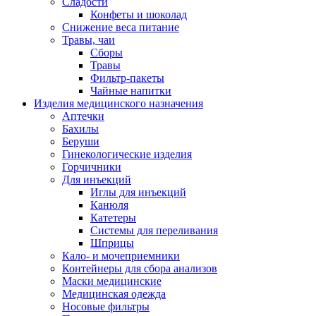
Сладости
Конфеты и шоколад
Снижение веса питание
Травы, чаи
Сборы
Травы
Фильтр-пакеты
Чайные напитки
Изделия медицинского назначения
Аптечки
Бахилы
Беруши
Гинекологические изделия
Горчичники
Для инъекций
Иглы для инъекций
Канюля
Катетеры
Системы для переливания
Шприцы
Кало- и мочеприемники
Контейнеры для сбора анализов
Маски медицинские
Медицинская одежда
Носовые фильтры