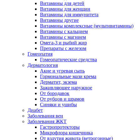
Витамины для детей
Витамины для женщин
Витамины для иммунитета
Витамины другие
Витамины комплексные (мультивитамины)
Витамины с кальцием
Витамины с магнием
Омега-3 и рыбий жир
Препараты с железом
Гомеопатия
Гомеопатические средства
Дерматология
Акне и угревая сыпь
Гормональные мази крема
Дерматит, экзема
Заживляющее наружное
От бородавок
От рубцов и шрамов
Синяки и ушибы
Диабет
Заболевания вен
Заболевания ЖКТ
Гастропротекторы
Микрофлора кишечника
От вздутия живота (ветрогонные)