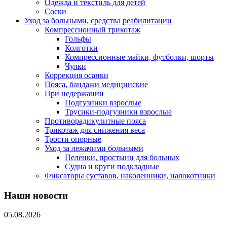
Одежда и текстиль для детей
Соски
Уход за больными, средства реабилитации
Компрессионный трикотаж
Гольфы
Колготки
Компрессионные майки, футболки, шорты
Чулки
Коррекция осанки
Пояса, бандажи медицинские
При недержании
Подгузники взрослые
Трусики-подгузники взрослые
Противорадикулитные пояса
Трикотаж для снижения веса
Трости опорные
Уход за лежачими больными
Пеленки, простыни для больных
Судна и круги подкладные
Фиксаторы суставов, наколенники, налокотники
Наши новости
05.08.2026