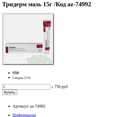
Тридерм мазь 15г /Код az-74992
958
Скидка 21%
756
руб
x
Артикул: az-74992
Информация