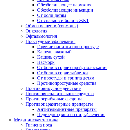
Обезболивающее наружное
Обезболивающие инъекции
От боли детям
От спазмов и боли в ЖКТ
Обмен веществ (гормоны)
Онкология
Офтальмология
Простудные заболевания
Горячие напитки при простуде
Кашель влажный
Кашель сухой
Насморк
От боли в горле спрей, полоскания
От боли в горле таблетки
От простуды и гриппа детям
Противопростудные средства
Противовирусное действие
Противовоспалительные средства
Противогрибковые средства
Противопаразитарные препараты
Антигельминтные препараты
Педикулез (вши и гниды) лечение
Медицинская техника
Гигиена носа