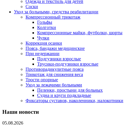
Одежда и текстиль для детей
Соски
Уход за больными, средства реабилитации
Компрессионный трикотаж
Гольфы
Колготки
Компрессионные майки, футболки, шорты
Чулки
Коррекция осанки
Пояса, бандажи медицинские
При недержании
Подгузники взрослые
Трусики-подгузники взрослые
Противорадикулитные пояса
Трикотаж для снижения веса
Трости опорные
Уход за лежачими больными
Пеленки, простыни для больных
Судна и круги подкладные
Фиксаторы суставов, наколенники, налокотники
Наши новости
05.08.2026