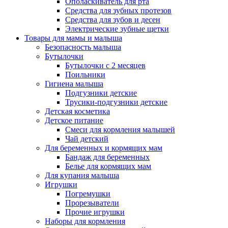
Ополаскиватель для рта
Средства для зубных протезов
Средства для зубов и десен
Электрические зубные щетки
Товары для мамы и малыша
Безопасность малыша
Бутылочки
Бутылочки с 2 месяцев
Поильники
Гигиена малыша
Подгузники детские
Трусики-подгузники детские
Детская косметика
Детское питание
Смеси для кормления малышей
Чай детский
Для беременных и кормящих мам
Бандаж для беременных
Белье для кормящих мам
Для купания малыша
Игрушки
Погремушки
Прорезыватели
Прочие игрушки
Наборы для кормления