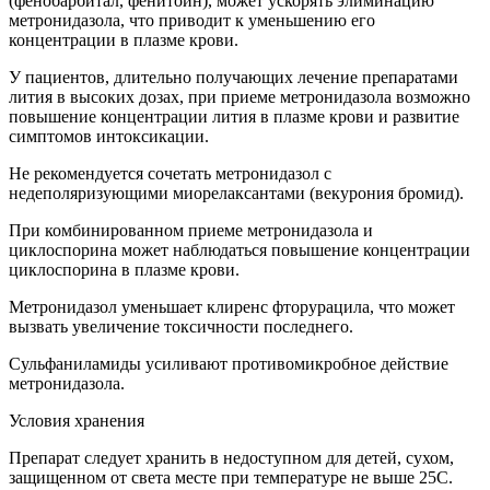
(фенобарбитал, фенитоин), может ускорять элиминацию
метронидазола, что приводит к уменьшению его
концентрации в плазме крови.
У пациентов, длительно получающих лечение препаратами
лития в высоких дозах, при приеме метронидазола возможно
повышение концентрации лития в плазме крови и развитие
симптомов интоксикации.
Не рекомендуется сочетать метронидазол с
недеполяризующими миорелаксантами (векурония бромид).
При комбинированном приеме метронидазола и
циклоспорина может наблюдаться повышение концентрации
циклоспорина в плазме крови.
Метронидазол уменьшает клиренс фторурацила, что может
вызвать увеличение токсичности последнего.
Сульфаниламиды усиливают противомикробное действие
метронидазола.
Условия хранения
Препарат следует хранить в недоступном для детей, сухом,
защищенном от света месте при температуре не выше 25C.