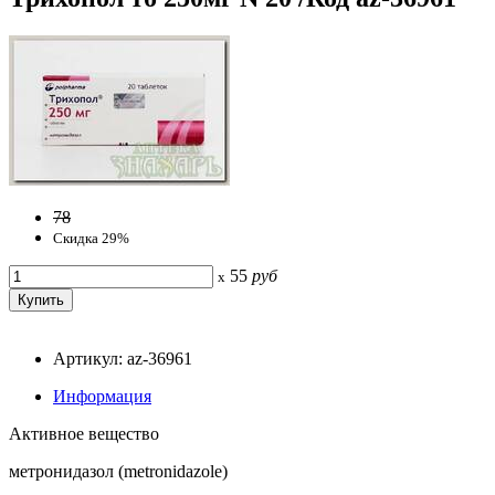
78
Скидка 29%
55
руб
x
Артикул: az-36961
Информация
Активное вещество
метронидазол (metronidazole)