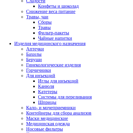
Сладости
Конфеты и шоколад
Снижение веса питание
Травы, чаи
Сборы
Травы
Фильтр-пакеты
Чайные напитки
Изделия медицинского назначения
Аптечки
Бахилы
Беруши
Гинекологические изделия
Горчичники
Для инъекций
Иглы для инъекций
Канюля
Катетеры
Системы для переливания
Шприцы
Кало- и мочеприемники
Контейнеры для сбора анализов
Маски медицинские
Медицинская одежда
Носовые фильтры