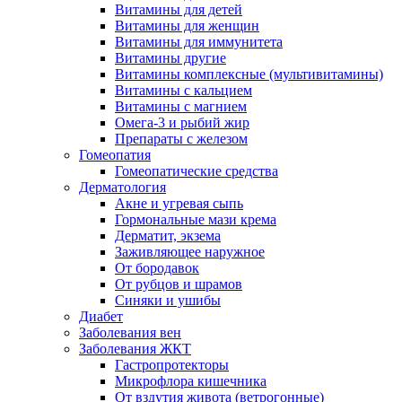
Витамины для детей
Витамины для женщин
Витамины для иммунитета
Витамины другие
Витамины комплексные (мультивитамины)
Витамины с кальцием
Витамины с магнием
Омега-3 и рыбий жир
Препараты с железом
Гомеопатия
Гомеопатические средства
Дерматология
Акне и угревая сыпь
Гормональные мази крема
Дерматит, экзема
Заживляющее наружное
От бородавок
От рубцов и шрамов
Синяки и ушибы
Диабет
Заболевания вен
Заболевания ЖКТ
Гастропротекторы
Микрофлора кишечника
От вздутия живота (ветрогонные)