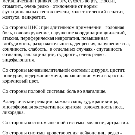
металлический привкус во рту, сухость во рту, глоссит,
стоматит., очень редко - отклонение от нормы
функциональных тестов печени, холестатический гепатит,
желтуха, панкреатит.
Со стороны ЦНС: при длительном применении - головная
боль, головокружение, нарушение координации движений,
атаксия, периферическая невропатия, повышенная
возбудимость, раздражительность, депрессия, нарушение сна,
сонливость, слабость., в отдельных случаях - спутанность
сознания, галлюцинации, судороги., очень редко -
энцефалопатия.
Со стороны мочевыделительной системы: дизурия, цистит,
полиурия, недержание мочи, окрашивание мочи в красно-
коричневый цвет.
Со стороны половой системы: боль во влагалище.
Аллергические реакции: кожная сыпь, зуд, крапивница,
многоформная экссудативная эритема, заложенность носа,
лихорадка.
Со стороны костно-мышечной системы: миалгии, артралгии.
Со стороны системы кроветворения: лейкопения., редко -