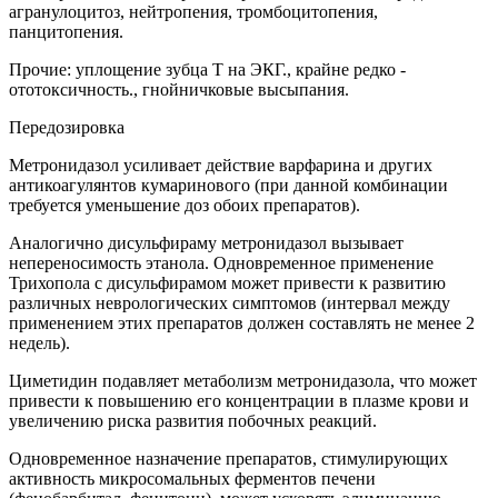
агранулоцитоз, нейтропения, тромбоцитопения,
панцитопения.
Прочие: уплощение зубца Т на ЭКГ., крайне редко -
ототоксичность., гнойничковые высыпания.
Передозировка
Метронидазол усиливает действие варфарина и других
антикоагулянтов кумаринового (при данной комбинации
требуется уменьшение доз обоих препаратов).
Аналогично дисульфираму метронидазол вызывает
непереносимость этанола. Одновременное применение
Трихопола с дисульфирамом может привести к развитию
различных неврологических симптомов (интервал между
применением этих препаратов должен составлять не менее 2
недель).
Циметидин подавляет метаболизм метронидазола, что может
привести к повышению его концентрации в плазме крови и
увеличению риска развития побочных реакций.
Одновременное назначение препаратов, стимулирующих
активность микросомальных ферментов печени