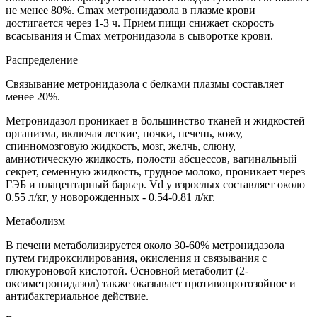
не менее 80%. Cmax метронидазола в плазме крови
достигается через 1-3 ч. Прием пищи снижает скорость
всасывания и Cmax метронидазола в сыворотке крови.
Распределение
Связывание метронидазола с белками плазмы составляет
менее 20%.
Метронидазол проникает в большинство тканей и жидкостей
организма, включая легкие, почки, печень, кожу,
спинномозговую жидкость, мозг, желчь, слюну,
амниотическую жидкость, полости абсцессов, вагинальный
секрет, семенную жидкость, грудное молоко, проникает через
ГЭБ и плацентарный барьер. Vd у взрослых составляет около
0.55 л/кг, у новорожденных - 0.54-0.81 л/кг.
Метаболизм
В печени метаболизируется около 30-60% метронидазола
путем гидроксилирования, окисления и связывания с
глюкуроновой кислотой. Основной метаболит (2-
оксиметронидазол) также оказывает противопротозойное и
антибактериальное действие.