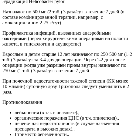
Эрадикация Helicobacter pylori
Назначают по 500 мг (2 таб.) 3 раза/сут в течение 7 дней (в
составе комбинированной терапии, например, с
амоксициллином 2.25 г/сут).
Профилактика инфекций, вызванных анаэробными
бактериями (перед хирургическими операциями на полости
живота, в гинекологии и акушерстве)
Взрослым и детям старше 12 лет назначают по 250-500 мг (1-2
таб.) 3 раза/сут за 3-4 дня до операции. Через 1-2 дня после
операции (когда уже разрешен прием внутрь) назначают по
250 мг (1 таб.) 3 раза/сут в течение 7 дней.
При почечной недостаточности тяжелой степени (КК менее
10 мл/мин) суточную дозу Трихопола следует уменьшить в 2
раза.
Противопоказания
лейкопения (в т.ч. в анамнезе).,
органические поражения ЦНС (в т.ч. эпилепсия).,
печеночная недостаточность (в случае назначения
препарата в высоких дозах).,
I триместр беременности.,