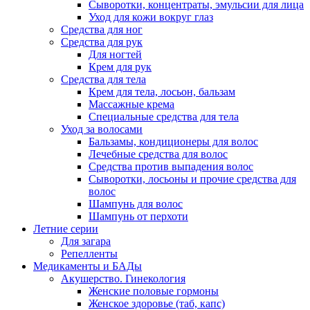
Сыворотки, концентраты, эмульсии для лица
Уход для кожи вокруг глаз
Средства для ног
Средства для рук
Для ногтей
Крем для рук
Средства для тела
Крем для тела, лосьон, бальзам
Массажные крема
Специальные средства для тела
Уход за волосами
Бальзамы, кондиционеры для волос
Лечебные средства для волос
Средства против выпадения волос
Сыворотки, лосьоны и прочие средства для
волос
Шампунь для волос
Шампунь от перхоти
Летние серии
Для загара
Репелленты
Медикаменты и БАДы
Акушерство. Гинекология
Женские половые гормоны
Женское здоровье (таб, капс)