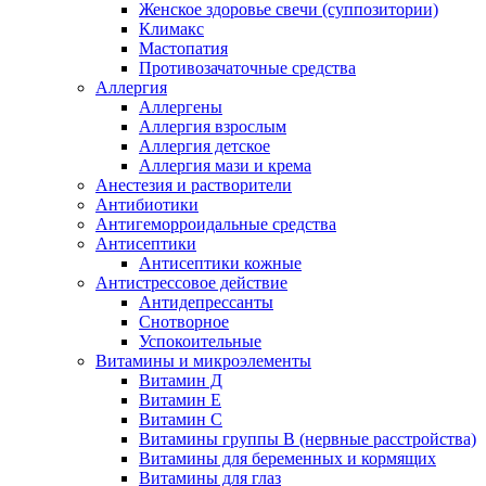
Женское здоровье свечи (суппозитории)
Климакс
Мастопатия
Противозачаточные средства
Аллергия
Аллергены
Аллергия взрослым
Аллергия детское
Аллергия мази и крема
Анестезия и растворители
Антибиотики
Антигеморроидальные средства
Антисептики
Антисептики кожные
Антистрессовое действие
Антидепрессанты
Снотворное
Успокоительные
Витамины и микроэлементы
Витамин Д
Витамин Е
Витамин С
Витамины группы В (нервные расстройства)
Витамины для беременных и кормящих
Витамины для глаз