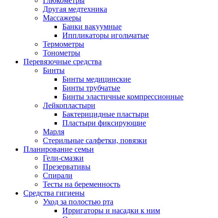
Глюкометры
Другая медтехника
Массажеры
Банки вакуумные
Иппликаторы игольчатые
Термометры
Тонометры
Перевязочные средства
Бинты
Бинты медицинские
Бинты трубчатые
Бинты эластичные компрессионные
Лейкопластыри
Бактерицидные пластыри
Пластыри фиксирующие
Марля
Стерильные салфетки, повязки
Планирование семьи
Гели-смазки
Презервативы
Спирали
Тесты на беременность
Средства гигиены
Уход за полостью рта
Ирригаторы и насадки к ним