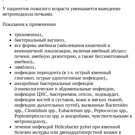
У пациентов пожилого возраста уменьшается выведение
метронидазола почками.
Показания к применению
трихомониаз.,
бактериальный вагиноз.,
все формы амебиаза (заболевания кишечной и
внекишечной локализации, включая амебный абсцесс
печени, амебную дизентерию, а также бессимптомный
амебиаз).,
лямблиоз.,
инфекции периодонта (в т.ч. острый язвенный
гингивит, острые одонтогенные инфекции).,
анаэробные бактериальные инфекции
(гинекологические и абдоминальные инфекции,
инфекции ЦНС, бактериемия, сепсис, эндокардит,
инфекции костей и суставов, кожи и мягких тканей,
инфекции дыхательных путей), вызванные Bacteroides
spp., Clostridium spp., Eubacterium spp., Peptococcus spp.,
Peptostreptococcus spp. и анаэробами, чувствительными к
метронидазолу.,
лечение инфекций Helicobacter pylori при язвенной
болезни желудка или двенадцатиперстной кишки в