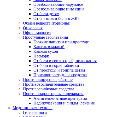
Обезболивающее наружное
Обезболивающие инъекции
От боли детям
От спазмов и боли в ЖКТ
Обмен веществ (гормоны)
Онкология
Офтальмология
Простудные заболевания
Горячие напитки при простуде
Кашель влажный
Кашель сухой
Насморк
От боли в горле спрей, полоскания
От боли в горле таблетки
От простуды и гриппа детям
Противопростудные средства
Противовирусное действие
Противовоспалительные средства
Противогрибковые средства
Противопаразитарные препараты
Антигельминтные препараты
Педикулез (вши и гниды) лечение
Медицинская техника
Гигиена носа