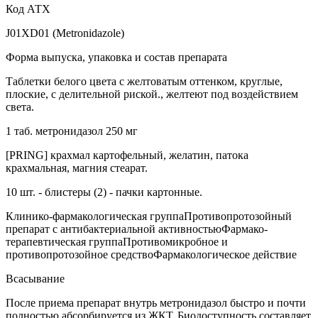
Код АТХ
J01XD01 (Metronidazole)
Форма выпуска, упаковка и состав препарата
Таблетки белого цвета с желтоватым оттенком, круглые,
плоские, с делительной риской., желтеют под воздействием
света.
1 таб. метронидазол 250 мг
[PRING] крахмал картофельный, желатин, патока
крахмальная, магния стеарат.
10 шт. - блистеры (2) - пачки картонные.
Клинико-фармакологическая группаПротивопротозойный
препарат с антибактериальной активностьюФармако-
терапевтическая группаПротивомикробное и
противопротозойное средствоФармакологическое действие
Всасывание
После приема препарат внутрь метронидазол быстро и почти
полностью абсорбируется из ЖКТ. Биодоступность составляет