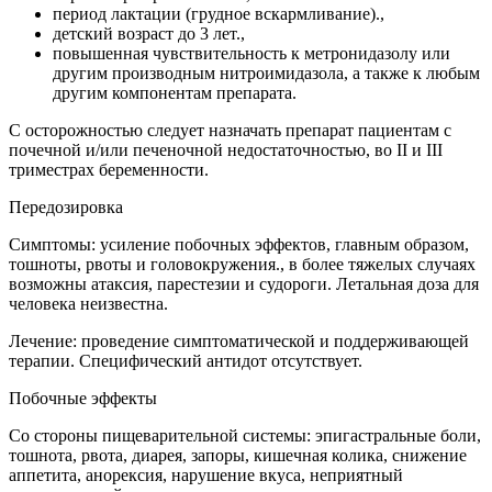
период лактации (грудное вскармливание).,
детский возраст до 3 лет.,
повышенная чувствительность к метронидазолу или
другим производным нитроимидазола, а также к любым
другим компонентам препарата.
С осторожностью следует назначать препарат пациентам с
почечной и/или печеночной недостаточностью, во II и III
триместрах беременности.
Передозировка
Симптомы: усиление побочных эффектов, главным образом,
тошноты, рвоты и головокружения., в более тяжелых случаях
возможны атаксия, парестезии и судороги. Летальная доза для
человека неизвестна.
Лечение: проведение симптоматической и поддерживающей
терапии. Специфический антидот отсутствует.
Побочные эффекты
Со стороны пищеварительной системы: эпигастральные боли,
тошнота, рвота, диарея, запоры, кишечная колика, снижение
аппетита, анорексия, нарушение вкуса, неприятный