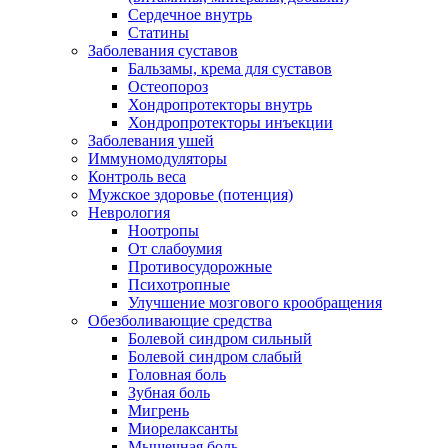
Сердечное внутрь
Статины
Заболевания суставов
Бальзамы, крема для суставов
Остеопороз
Хондропротекторы внутрь
Хондропротекторы инъекции
Заболевания ушей
Иммуномодуляторы
Контроль веса
Мужское здоровье (потенция)
Неврология
Ноотропы
От слабоумия
Противосудорожные
Психотропные
Улучшение мозгового крообращения
Обезболивающие средства
Болевой синдром сильный
Болевой синдром слабый
Головная боль
Зубная боль
Мигрень
Миорелаксанты
Мышечная боль