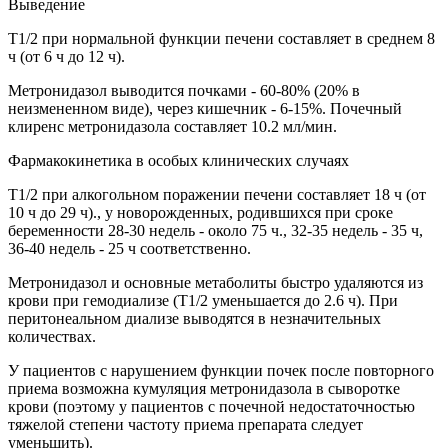
Выведение
T1/2 при нормальной функции печени составляет в среднем 8
ч (от 6 ч до 12 ч).
Метронидазол выводится почками - 60-80% (20% в
неизмененном виде), через кишечник - 6-15%. Почечный
клиренс метронидазола составляет 10.2 мл/мин.
Фармакокинетика в особых клинических случаях
T1/2 при алкогольном поражении печени составляет 18 ч (от
10 ч до 29 ч)., у новорожденных, родившихся при сроке
беременности 28-30 недель - около 75 ч., 32-35 недель - 35 ч,
36-40 недель - 25 ч соответственно.
Метронидазол и основные метаболиты быстро удаляются из
крови при гемодиализе (T1/2 уменьшается до 2.6 ч). При
перитонеальном диализе выводятся в незначительных
количествах.
У пациентов с нарушением функции почек после повторного
приема возможна кумуляция метронидазола в сыворотке
крови (поэтому у пациентов с почечной недостаточностью
тяжелой степени частоту приема препарата следует
уменьшить).