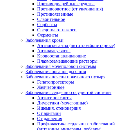
Противодиарейные средства
Противорвотное (от укачивания)
Противоязвенные
Слабительное
Сорбенты
Средства от изжоги
Ферменты
Заболевания крови
Антиагреганты (антитромбоцитарные)
Антикоагулянты
Кровоостанавливающие
Плазмозамещающие растворы
Заболевания мочеполовой системы
Заболевания органов дыхания
Заболевания печени и желчного пузыря
Гепатопротекторы
Желчегонные
Заболевания сердечно-сосудистой системы
Антигипоксанты
Диуретики (мочегонные)
Ишемия, стенокардия
От аритмии
От давления
Профилактика сердечных заболеваний
(витамины, минералы, добавки)