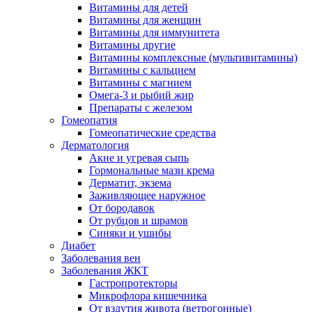
Витамины для детей
Витамины для женщин
Витамины для иммунитета
Витамины другие
Витамины комплексные (мультивитамины)
Витамины с кальцием
Витамины с магнием
Омега-3 и рыбий жир
Препараты с железом
Гомеопатия
Гомеопатические средства
Дерматология
Акне и угревая сыпь
Гормональные мази крема
Дерматит, экзема
Заживляющее наружное
От бородавок
От рубцов и шрамов
Синяки и ушибы
Диабет
Заболевания вен
Заболевания ЖКТ
Гастропротекторы
Микрофлора кишечника
От вздутия живота (ветрогонные)