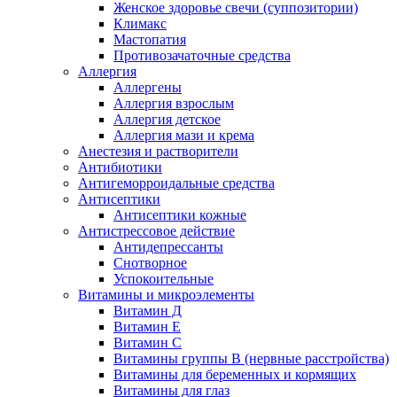
Женское здоровье свечи (суппозитории)
Климакс
Мастопатия
Противозачаточные средства
Аллергия
Аллергены
Аллергия взрослым
Аллергия детское
Аллергия мази и крема
Анестезия и растворители
Антибиотики
Антигеморроидальные средства
Антисептики
Антисептики кожные
Антистрессовое действие
Антидепрессанты
Снотворное
Успокоительные
Витамины и микроэлементы
Витамин Д
Витамин Е
Витамин С
Витамины группы В (нервные расстройства)
Витамины для беременных и кормящих
Витамины для глаз