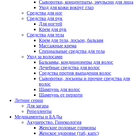
Сыворотки, концентраты, эмульсии для лица
Уход для кожи вокруг глаз
Средства для ног
Средства для рук
Для ногтей
Крем для рук
Средства для тела
Крем для тела, лосьон, бальзам
Массажные крема
Специальные средства для тела
Уход за волосами
Бальзамы, кондиционеры для волос
Лечебные средства для волос
Средства против выпадения волос
Сыворотки, лосьоны и прочие средства для
волос
Шампунь для волос
Шампунь от перхоти
Летние серии
Для загара
Репелленты
Медикаменты и БАДы
Акушерство. Гинекология
Женские половые гормоны
Женское здоровье (таб, капс)