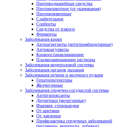
Противодиарейные средства
Противорвотное (от укачивания)
Противоязвенные
Слабительное
Сорбенты
Средства от изжоги
Ферменты
Заболевания крови
Антиагреганты (антитромбоцитарные)
Антикоагулянты
Кровоостанавливающие
Плазмозамещающие растворы
Заболевания мочеполовой системы
Заболевания органов дыхания
Заболевания печени и желчного пузыря
Гепатопротекторы
Желчегонные
Заболевания сердечно-сосудистой системы
Антигипоксанты
Диуретики (мочегонные)
Ишемия, стенокардия
От аритмии
От давления
Профилактика сердечных заболеваний
(витамины, минералы, добавки)