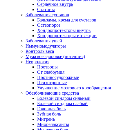
Сердечное внутрь
Статины
Заболевания суставов
Бальзамы, крема для суставов
Остеопороз
Хондропротекторы внутрь
Хондропротекторы инъекции
Заболевания ушей
Иммуномодуляторы
Контроль веса
Мужское здоровье (потенция)
Неврология
Ноотропы
От слабоумия
Противосудорожные
Психотропные
Улучшение мозгового крообращения
Обезболивающие средства
Болевой синдром сильный
Болевой синдром слабый
Головная боль
Зубная боль
Мигрень
Миорелаксанты
Мышечная боль