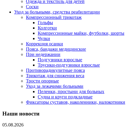
Одежда и текстиль для детей
Соски
Уход за больными, средства реабилитации
Компрессионный трикотаж
Гольфы
Колготки
Компрессионные майки, футболки, шорты
Чулки
Коррекция осанки
Пояса, бандажи медицинские
При недержании
Подгузники взрослые
Трусики-подгузники взрослые
Противорадикулитные пояса
Трикотаж для снижения веса
Трости опорные
Уход за лежачими больными
Пеленки, простыни для больных
Судна и круги подкладные
Фиксаторы суставов, наколенники, налокотники
Наши новости
05.08.2026