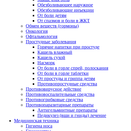
Обезболивающее наружное
Обезболивающие инъекции
От боли детям
От спазмов и боли в ЖКТ
Обмен веществ (гормоны)
Онкология
Офтальмология
Простудные заболевания
Горячие напитки при простуде
Кашель влажный
Кашель сухой
Насморк
От боли в горле спрей, полоскания
От боли в горле таблетки
От простуды и гриппа детям
Противопростудные средства
Противовирусное действие
Противовоспалительные средства
Противогрибковые средства
Противопаразитарные препараты
Антигельминтные препараты
Педикулез (вши и гниды) лечение
Медицинская техника
Гигиена носа