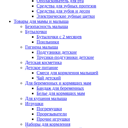
Ополаскиватель для рта
Средства для зубных протезов
Средства для зубов и десен
Электрические зубные щетки
Товары для мамы и малыша
Безопасность малыша
Бутылочки
Бутылочки с 2 месяцев
Поильники
Гигиена малыша
Подгузники детские
Трусики-подгузники детские
Детская косметика
Детское питание
Смеси для кормления малышей
Чай детский
Для беременных и кормящих мам
Бандаж для беременных
Белье для кормящих мам
Для купания малыша
Игрушки
Погремушки
Прорезыватели
Прочие игрушки
Наборы для кормления