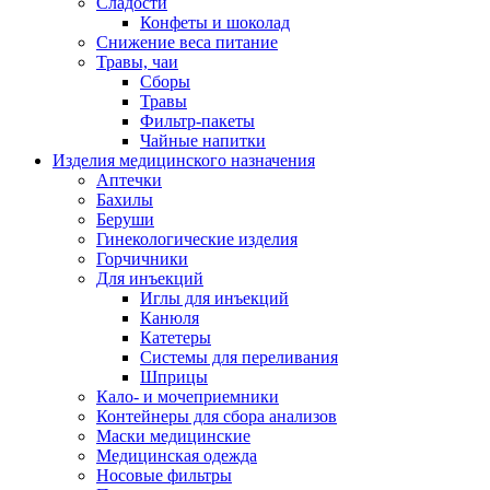
Сладости
Конфеты и шоколад
Снижение веса питание
Травы, чаи
Сборы
Травы
Фильтр-пакеты
Чайные напитки
Изделия медицинского назначения
Аптечки
Бахилы
Беруши
Гинекологические изделия
Горчичники
Для инъекций
Иглы для инъекций
Канюля
Катетеры
Системы для переливания
Шприцы
Кало- и мочеприемники
Контейнеры для сбора анализов
Маски медицинские
Медицинская одежда
Носовые фильтры