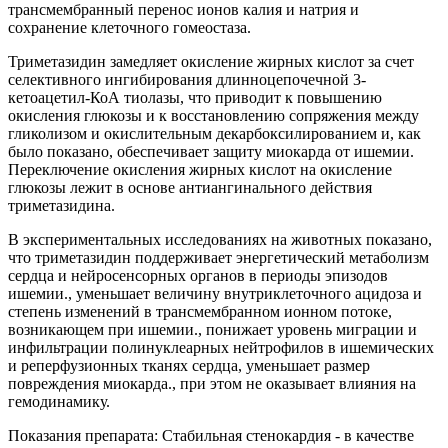
трансмембранный перенос ионов калия и натрия и
сохранение клеточного гомеостаза.
Триметазидин замедляет окисление жирных кислот за счет
селективного ингибирования длинноцепочечной 3-
кетоацетил-КоА тиолазы, что приводит к повышению
окисления глюкозы и к восстановлению сопряжения между
гликолизом и окислительным декарбоксилированием и, как
было показано, обеспечивает защиту миокарда от ишемии.
Переключение окисления жирных кислот на окисление
глюкозы лежит в основе антиангинального действия
триметазидина.
В экспериментальных исследованиях на животных показано,
что триметазидин поддерживает энергетический метаболизм
сердца и нейросенсорных органов в периоды эпизодов
ишемии., уменьшает величину внутриклеточного ацидоза и
степень изменений в трансмембранном ионном потоке,
возникающем при ишемии., понижает уровень миграции и
инфильтрации полинуклеарных нейтрофилов в ишемических
и реперфузионных тканях сердца, уменьшает размер
повреждения миокарда., при этом не оказывает влияния на
гемодинамику.
Показания препарата: Стабильная стенокардия - в качестве