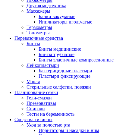
Глюкометры
Другая медтехника
Массажеры
Банки вакуумные
Иппликаторы игольчатые
Термометры
Тонометры
Перевязочные средства
Бинты
Бинты медицинские
Бинты трубчатые
Бинты эластичные компрессионные
Лейкопластыри
Бактерицидные пластыри
Пластыри фиксирующие
Марля
Стерильные салфетки, повязки
Планирование семьи
Гели-смазки
Презервативы
Спирали
Тесты на беременность
Средства гигиены
Уход за полостью рта
Ирригаторы и насадки к ним