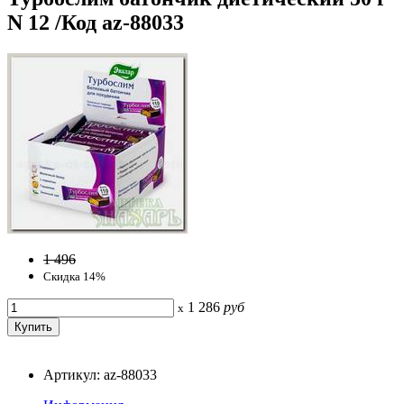
N 12 /Код az-88033
1 496
Скидка 14%
1 286
руб
x
Артикул: az-88033