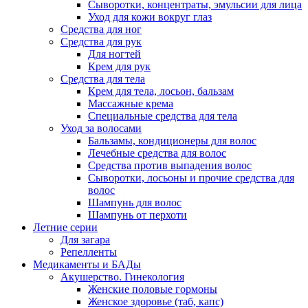
Сыворотки, концентраты, эмульсии для лица
Уход для кожи вокруг глаз
Средства для ног
Средства для рук
Для ногтей
Крем для рук
Средства для тела
Крем для тела, лосьон, бальзам
Массажные крема
Специальные средства для тела
Уход за волосами
Бальзамы, кондиционеры для волос
Лечебные средства для волос
Средства против выпадения волос
Сыворотки, лосьоны и прочие средства для
волос
Шампунь для волос
Шампунь от перхоти
Летние серии
Для загара
Репелленты
Медикаменты и БАДы
Акушерство. Гинекология
Женские половые гормоны
Женское здоровье (таб, капс)