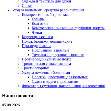
Одежда и текстиль для детей
Соски
Уход за больными, средства реабилитации
Компрессионный трикотаж
Гольфы
Колготки
Компрессионные майки, футболки, шорты
Чулки
Коррекция осанки
Пояса, бандажи медицинские
При недержании
Подгузники взрослые
Трусики-подгузники взрослые
Противорадикулитные пояса
Трикотаж для снижения веса
Трости опорные
Уход за лежачими больными
Пеленки, простыни для больных
Судна и круги подкладные
Фиксаторы суставов, наколенники, налокотники
Наши новости
05.08.2026