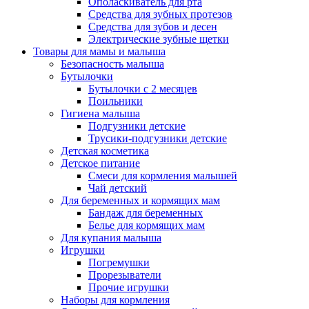
Ополаскиватель для рта
Средства для зубных протезов
Средства для зубов и десен
Электрические зубные щетки
Товары для мамы и малыша
Безопасность малыша
Бутылочки
Бутылочки с 2 месяцев
Поильники
Гигиена малыша
Подгузники детские
Трусики-подгузники детские
Детская косметика
Детское питание
Смеси для кормления малышей
Чай детский
Для беременных и кормящих мам
Бандаж для беременных
Белье для кормящих мам
Для купания малыша
Игрушки
Погремушки
Прорезыватели
Прочие игрушки
Наборы для кормления