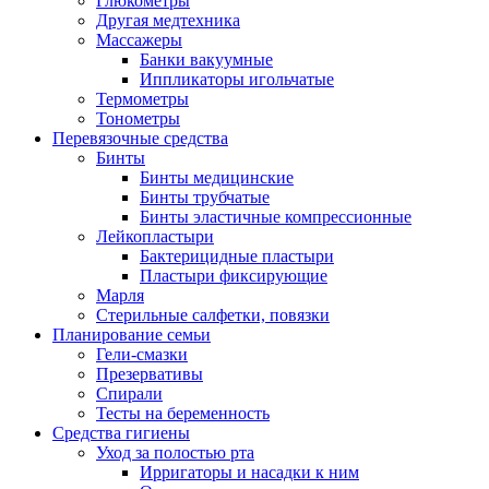
Глюкометры
Другая медтехника
Массажеры
Банки вакуумные
Иппликаторы игольчатые
Термометры
Тонометры
Перевязочные средства
Бинты
Бинты медицинские
Бинты трубчатые
Бинты эластичные компрессионные
Лейкопластыри
Бактерицидные пластыри
Пластыри фиксирующие
Марля
Стерильные салфетки, повязки
Планирование семьи
Гели-смазки
Презервативы
Спирали
Тесты на беременность
Средства гигиены
Уход за полостью рта
Ирригаторы и насадки к ним