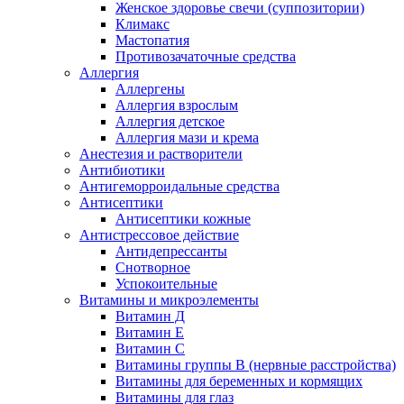
Женское здоровье свечи (суппозитории)
Климакс
Мастопатия
Противозачаточные средства
Аллергия
Аллергены
Аллергия взрослым
Аллергия детское
Аллергия мази и крема
Анестезия и растворители
Антибиотики
Антигеморроидальные средства
Антисептики
Антисептики кожные
Антистрессовое действие
Антидепрессанты
Снотворное
Успокоительные
Витамины и микроэлементы
Витамин Д
Витамин Е
Витамин С
Витамины группы В (нервные расстройства)
Витамины для беременных и кормящих
Витамины для глаз