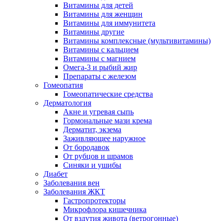
Витамины для детей
Витамины для женщин
Витамины для иммунитета
Витамины другие
Витамины комплексные (мультивитамины)
Витамины с кальцием
Витамины с магнием
Омега-3 и рыбий жир
Препараты с железом
Гомеопатия
Гомеопатические средства
Дерматология
Акне и угревая сыпь
Гормональные мази крема
Дерматит, экзема
Заживляющее наружное
От бородавок
От рубцов и шрамов
Синяки и ушибы
Диабет
Заболевания вен
Заболевания ЖКТ
Гастропротекторы
Микрофлора кишечника
От вздутия живота (ветрогонные)