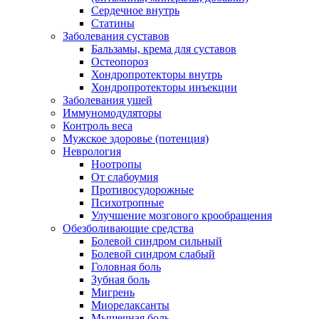
Сердечное внутрь
Статины
Заболевания суставов
Бальзамы, крема для суставов
Остеопороз
Хондропротекторы внутрь
Хондропротекторы инъекции
Заболевания ушей
Иммуномодуляторы
Контроль веса
Мужское здоровье (потенция)
Неврология
Ноотропы
От слабоумия
Противосудорожные
Психотропные
Улучшение мозгового крообращения
Обезболивающие средства
Болевой синдром сильный
Болевой синдром слабый
Головная боль
Зубная боль
Мигрень
Миорелаксанты
Мышечная боль