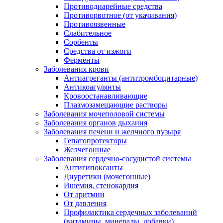
Противодиарейные средства
Противорвотное (от укачивания)
Противоязвенные
Слабительное
Сорбенты
Средства от изжоги
Ферменты
Заболевания крови
Антиагреганты (антитромбоцитарные)
Антикоагулянты
Кровоостанавливающие
Плазмозамещающие растворы
Заболевания мочеполовой системы
Заболевания органов дыхания
Заболевания печени и желчного пузыря
Гепатопротекторы
Желчегонные
Заболевания сердечно-сосудистой системы
Антигипоксанты
Диуретики (мочегонные)
Ишемия, стенокардия
От аритмии
От давления
Профилактика сердечных заболеваний
(витамины, минералы, добавки)