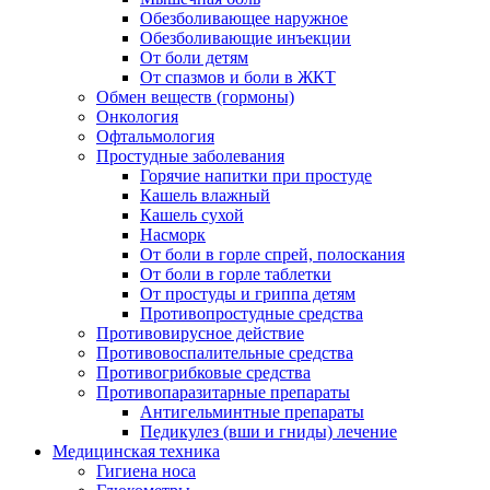
Обезболивающее наружное
Обезболивающие инъекции
От боли детям
От спазмов и боли в ЖКТ
Обмен веществ (гормоны)
Онкология
Офтальмология
Простудные заболевания
Горячие напитки при простуде
Кашель влажный
Кашель сухой
Насморк
От боли в горле спрей, полоскания
От боли в горле таблетки
От простуды и гриппа детям
Противопростудные средства
Противовирусное действие
Противовоспалительные средства
Противогрибковые средства
Противопаразитарные препараты
Антигельминтные препараты
Педикулез (вши и гниды) лечение
Медицинская техника
Гигиена носа