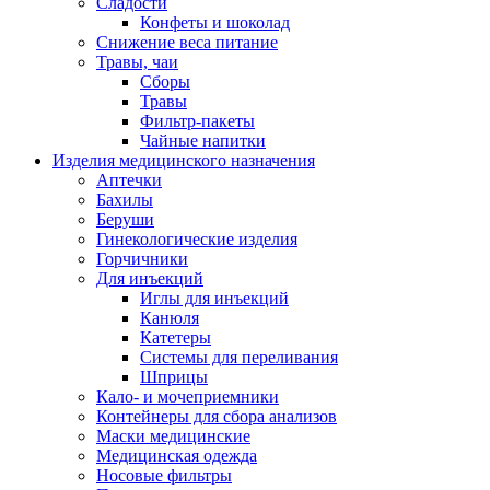
Сладости
Конфеты и шоколад
Снижение веса питание
Травы, чаи
Сборы
Травы
Фильтр-пакеты
Чайные напитки
Изделия медицинского назначения
Аптечки
Бахилы
Беруши
Гинекологические изделия
Горчичники
Для инъекций
Иглы для инъекций
Канюля
Катетеры
Системы для переливания
Шприцы
Кало- и мочеприемники
Контейнеры для сбора анализов
Маски медицинские
Медицинская одежда
Носовые фильтры