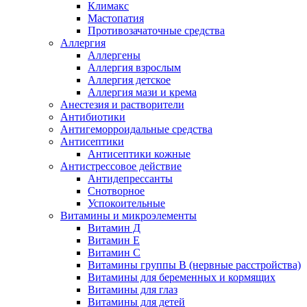
Климакс
Мастопатия
Противозачаточные средства
Аллергия
Аллергены
Аллергия взрослым
Аллергия детское
Аллергия мази и крема
Анестезия и растворители
Антибиотики
Антигеморроидальные средства
Антисептики
Антисептики кожные
Антистрессовое действие
Антидепрессанты
Снотворное
Успокоительные
Витамины и микроэлементы
Витамин Д
Витамин Е
Витамин С
Витамины группы В (нервные расстройства)
Витамины для беременных и кормящих
Витамины для глаз
Витамины для детей