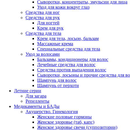
Сыворотки, концентраты, эмульсии для лица
Уход для кожи вокруг глаз
Средства для ног
Средства для рук
Для ногтей
Крем для рук
Средства для тела
Крем для тела, лосьон, бальзам
Массажные крема
Специальные средства для тела
Уход за волосами
Бальзамы, кондиционеры для волос
Лечебные средства для волос
Средства против выпадения волос
Сыворотки, лосьоны и прочие средства для в
Шампунь для волос
Шампунь от перхоти
Летние серии
Для загара
Репелленты
Медикаменты и БАДы
Акушерство. Гинекология
Женские половые гормоны
Женское здоровье (таб, капс)
Женское здоровье свечи (суппозитории)