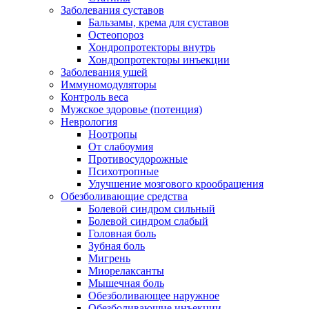
Заболевания суставов
Бальзамы, крема для суставов
Остеопороз
Хондропротекторы внутрь
Хондропротекторы инъекции
Заболевания ушей
Иммуномодуляторы
Контроль веса
Мужское здоровье (потенция)
Неврология
Ноотропы
От слабоумия
Противосудорожные
Психотропные
Улучшение мозгового крообращения
Обезболивающие средства
Болевой синдром сильный
Болевой синдром слабый
Головная боль
Зубная боль
Мигрень
Миорелаксанты
Мышечная боль
Обезболивающее наружное
Обезболивающие инъекции