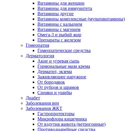
Витамины для женщин
Витамины для иммунитета
Витамины другие
Витамины комплексные (мультивитамины)
Витамины с кальцием
Витамины с магнием
Омега-3 и рыбий жир
Препараты с железом
Гомеопатия
Гомеопатические средства
Дерматология
Акне и угревая сыпь
Гормональные мази крема
Дерматит, экзема
Заживляющее наружное
От бородавок
От рубцов и шрамов
Синяки и ушибы
Диабет
Заболевания вен
Заболевания ЖКТ
Гастропротекторы
Микрофлора кишечника
От вздутия живота (ветрогонные)
Противодиарейные средства