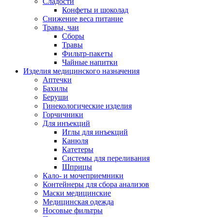
Сладости
Конфеты и шоколад
Снижение веса питание
Травы, чаи
Сборы
Травы
Фильтр-пакеты
Чайные напитки
Изделия медицинского назначения
Аптечки
Бахилы
Беруши
Гинекологические изделия
Горчичники
Для инъекций
Иглы для инъекций
Канюля
Катетеры
Системы для переливания
Шприцы
Кало- и мочеприемники
Контейнеры для сбора анализов
Маски медицинские
Медицинская одежда
Носовые фильтры