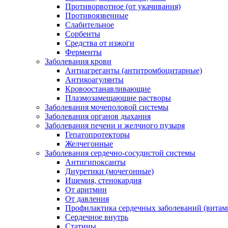
Противорвотное (от укачивания)
Противоязвенные
Слабительное
Сорбенты
Средства от изжоги
Ферменты
Заболевания крови
Антиагреганты (антитромбоцитарные)
Антикоагулянты
Кровоостанавливающие
Плазмозамещающие растворы
Заболевания мочеполовой системы
Заболевания органов дыхания
Заболевания печени и желчного пузыря
Гепатопротекторы
Желчегонные
Заболевания сердечно-сосудистой системы
Антигипоксанты
Диуретики (мочегонные)
Ишемия, стенокардия
От аритмии
От давления
Профилактика сердечных заболеваний (витам
Сердечное внутрь
Статины