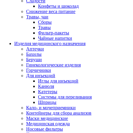
Сладости
Конфеты и шоколад
Снижение веса питание
Травы, чаи
Сборы
Травы
Фильтр-пакеты
Чайные напитки
Изделия медицинского назначения
Аптечки
Бахилы
Беруши
Гинекологические изделия
Горчичники
Для инъекций
Иглы для инъекций
Канюля
Катетеры
Системы для переливания
Шприцы
Кало- и мочеприемники
Контейнеры для сбора анализов
Маски медицинские
Медицинская одежда
Носовые фильтры