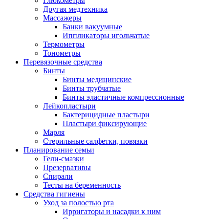
Глюкометры
Другая медтехника
Массажеры
Банки вакуумные
Иппликаторы игольчатые
Термометры
Тонометры
Перевязочные средства
Бинты
Бинты медицинские
Бинты трубчатые
Бинты эластичные компрессионные
Лейкопластыри
Бактерицидные пластыри
Пластыри фиксирующие
Марля
Стерильные салфетки, повязки
Планирование семьи
Гели-смазки
Презервативы
Спирали
Тесты на беременность
Средства гигиены
Уход за полостью рта
Ирригаторы и насадки к ним