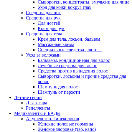
Сыворотки, концентраты, эмульсии для лица
Уход для кожи вокруг глаз
Средства для ног
Средства для рук
Для ногтей
Крем для рук
Средства для тела
Крем для тела, лосьон, бальзам
Массажные крема
Специальные средства для тела
Уход за волосами
Бальзамы, кондиционеры для волос
Лечебные средства для волос
Средства против выпадения волос
Сыворотки, лосьоны и прочие средства для
волос
Шампунь для волос
Шампунь от перхоти
Летние серии
Для загара
Репелленты
Медикаменты и БАДы
Акушерство. Гинекология
Женские половые гормоны
Женское здоровье (таб, капс)