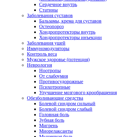
Сердечное внутрь
Статины
Заболевания суставов
Бальзамы, крема для суставов
Остеопороз
Хондропротекторы внутрь
Хондропротекторы инъекции
Заболевания ушей
Иммуномодуляторы
Контроль веса
Мужское здоровье (потенция)
Неврология
Ноотропы
От слабоумия
Противосудорожные
Психотропные
Улучшение мозгового крообращения
Обезболивающие средства
Болевой синдром сильный
Болевой синдром слабый
Головная боль
Зубная боль
Мигрень
Миорелаксанты
Мышечная боль