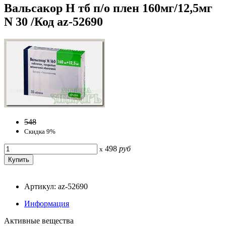
Вальсакор Н тб п/о плен 160мг/12,5мг
N 30 /Код az-52690
548
Скидка 9%
498
руб
x
Артикул: az-52690
Информация
Активные вещества