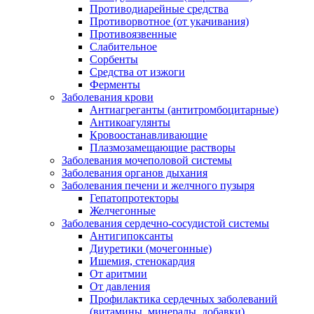
Противодиарейные средства
Противорвотное (от укачивания)
Противоязвенные
Слабительное
Сорбенты
Средства от изжоги
Ферменты
Заболевания крови
Антиагреганты (антитромбоцитарные)
Антикоагулянты
Кровоостанавливающие
Плазмозамещающие растворы
Заболевания мочеполовой системы
Заболевания органов дыхания
Заболевания печени и желчного пузыря
Гепатопротекторы
Желчегонные
Заболевания сердечно-сосудистой системы
Антигипоксанты
Диуретики (мочегонные)
Ишемия, стенокардия
От аритмии
От давления
Профилактика сердечных заболеваний
(витамины, минералы, добавки)