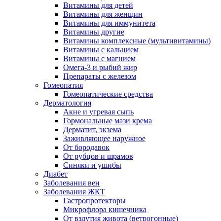
Витамины для детей
Витамины для женщин
Витамины для иммунитета
Витамины другие
Витамины комплексные (мультивитамины)
Витамины с кальцием
Витамины с магнием
Омега-3 и рыбий жир
Препараты с железом
Гомеопатия
Гомеопатические средства
Дерматология
Акне и угревая сыпь
Гормональные мази крема
Дерматит, экзема
Заживляющее наружное
От бородавок
От рубцов и шрамов
Синяки и ушибы
Диабет
Заболевания вен
Заболевания ЖКТ
Гастропротекторы
Микрофлора кишечника
От вздутия живота (ветрогонные)