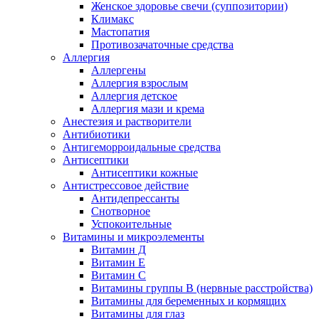
Женское здоровье свечи (суппозитории)
Климакс
Мастопатия
Противозачаточные средства
Аллергия
Аллергены
Аллергия взрослым
Аллергия детское
Аллергия мази и крема
Анестезия и растворители
Антибиотики
Антигеморроидальные средства
Антисептики
Антисептики кожные
Антистрессовое действие
Антидепрессанты
Снотворное
Успокоительные
Витамины и микроэлементы
Витамин Д
Витамин Е
Витамин С
Витамины группы В (нервные расстройства)
Витамины для беременных и кормящих
Витамины для глаз