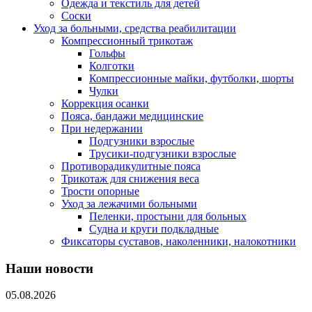
Одежда и текстиль для детей
Соски
Уход за больными, средства реабилитации
Компрессионный трикотаж
Гольфы
Колготки
Компрессионные майки, футболки, шорты
Чулки
Коррекция осанки
Пояса, бандажи медицинские
При недержании
Подгузники взрослые
Трусики-подгузники взрослые
Противорадикулитные пояса
Трикотаж для снижения веса
Трости опорные
Уход за лежачими больными
Пеленки, простыни для больных
Судна и круги подкладные
Фиксаторы суставов, наколенники, налокотники
Наши новости
05.08.2026