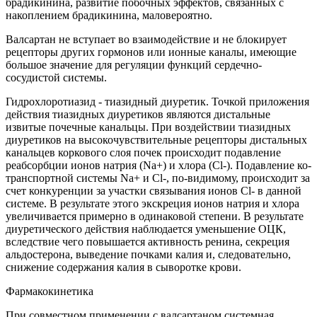
брадикинина, развитие побочных эффектов, связанных с
накоплением брадикинина, маловероятно.
Валсартан не вступает во взаимодействие и не блокирует
рецепторы других гормонов или ионные каналы, имеющие
большое значение для регуляции функций сердечно-
сосудистой системы.
Гидрохлоротиазид - тиазидный диуретик. Точкой приложения
действия тиазидных диуретиков являются дистальные
извитые почечные канальцы. При воздействии тиазидных
диуретиков на высокочувствительные рецепторы дистальных
канальцев коркового слоя почек происходит подавление
реабсорбции ионов натрия (Na+) и хлора (Cl-). Подавление ко-
транспортной системы Na+ и Cl-, по-видимому, происходит за
счет конкуренции за участки связывания ионов Cl- в данной
системе. В результате этого экскреция ионов натрия и хлора
увеличивается примерно в одинаковой степени. В результате
диуретического действия наблюдается уменьшение ОЦК,
вследствие чего повышается активность ренина, секреция
альдостерона, выведение почками калия и, следовательно,
снижение содержания калия в сыворотке крови.
Фармакокинетика
При совместном применении с валсартаном системная