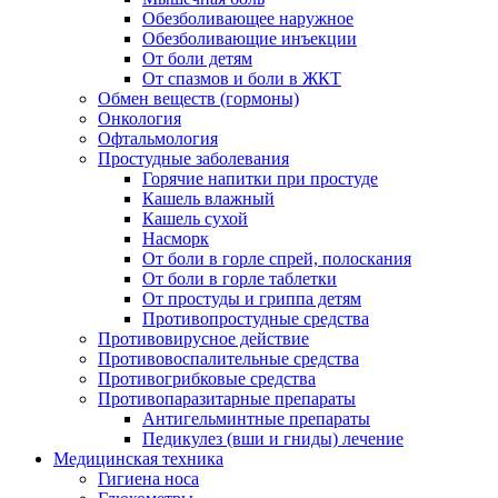
Обезболивающее наружное
Обезболивающие инъекции
От боли детям
От спазмов и боли в ЖКТ
Обмен веществ (гормоны)
Онкология
Офтальмология
Простудные заболевания
Горячие напитки при простуде
Кашель влажный
Кашель сухой
Насморк
От боли в горле спрей, полоскания
От боли в горле таблетки
От простуды и гриппа детям
Противопростудные средства
Противовирусное действие
Противовоспалительные средства
Противогрибковые средства
Противопаразитарные препараты
Антигельминтные препараты
Педикулез (вши и гниды) лечение
Медицинская техника
Гигиена носа