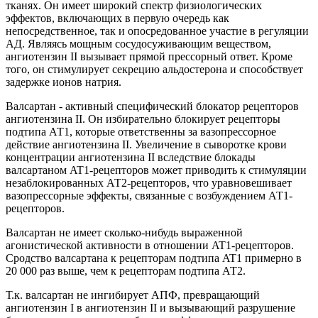
тканях. Он имеет широкий спектр физиологических
эффектов, включающих в первую очередь как
непосредственное, так и опосредованное участие в регуляции
АД. Являясь мощным сосудосуживающим веществом,
ангиотензин II вызывает прямой прессорный ответ. Кроме
того, он стимулирует секрецию альдостерона и способствует
задержке ионов натрия.
Валсартан - активный специфический блокатор рецепторов
ангиотензина II. Он избирательно блокирует рецепторы
подтипа АТ1, которые ответственны за вазопрессорное
действие ангиотензина II. Увеличение в сыворотке крови
концентрации ангиотензина II вследствие блокады
валсартаном AT1-рецепторов может приводить к стимуляции
незаблокированных АТ2-рецепторов, что уравновешивает
вазопрессорные эффекты, связанные с возбуждением АТ1-
рецепторов.
Валсартан не имеет сколько-нибудь выраженной
агонистической активности в отношении AT1-рецепторов.
Сродство валсартана к рецепторам подтипа AT1 примерно в
20 000 раз выше, чем к рецепторам подтипа АТ2.
Т.к. валсартан не ингибирует АПФ, превращающий
ангиотензин I в ангиотензин II и вызывающий разрушение