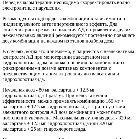
Перед началом терапии необходимо скорректировать водно-
электролитные нарушения.
Рекомендуется подбор дозы комбинации в зависимости от
индивидуального антигипертензивного эффекта. Для
снижения риска резкого снижения АД и проявления других
нежелательных явлений рекомендуется постепенно повышать
дозу комбинации на каждом из этапов подбора дозы.
В случаях, когда это приемлемо, у пациентов с неадекватным
контролем АД при монотерапии валсартаном или
гидрохлоротиазидом возможен переход на комбинацию с
фиксированными дозами активных компонентов с
предшествующим этапом титрования доз валсартана и
гидрохлоротиазида.
Начальная доза - 80 мг валсартана + 12.5 мг
гидрохлоротиазида 1 раз/сут. При недостаточной
эффективности, можно применять комбинацию 160 мг +
валсартана + 12.5 мг гидрохлоротиазида. При отсутствии
адекватного контроля АД доза комбинации может быть
постепенно увеличена. Максимальная суточная доза - 320 мг
валсартана + 12.5 мг гидрохлоротиазида или 320 мг
валсартана + 25 мг гидрохлоротиазида.