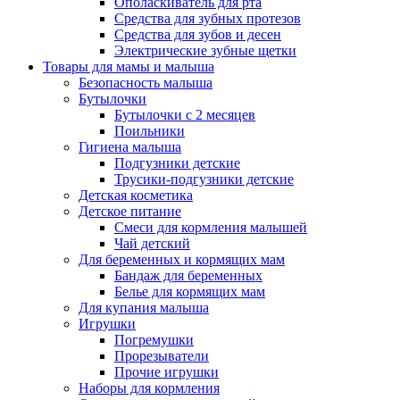
Ополаскиватель для рта
Средства для зубных протезов
Средства для зубов и десен
Электрические зубные щетки
Товары для мамы и малыша
Безопасность малыша
Бутылочки
Бутылочки с 2 месяцев
Поильники
Гигиена малыша
Подгузники детские
Трусики-подгузники детские
Детская косметика
Детское питание
Смеси для кормления малышей
Чай детский
Для беременных и кормящих мам
Бандаж для беременных
Белье для кормящих мам
Для купания малыша
Игрушки
Погремушки
Прорезыватели
Прочие игрушки
Наборы для кормления