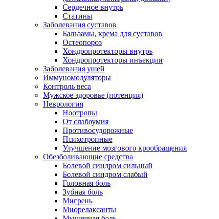
Сердечное внутрь
Статины
Заболевания суставов
Бальзамы, крема для суставов
Остеопороз
Хондропротекторы внутрь
Хондропротекторы инъекции
Заболевания ушей
Иммуномодуляторы
Контроль веса
Мужское здоровье (потенция)
Неврология
Ноотропы
От слабоумия
Противосудорожные
Психотропные
Улучшение мозгового крообращения
Обезболивающие средства
Болевой синдром сильный
Болевой синдром слабый
Головная боль
Зубная боль
Мигрень
Миорелаксанты
Мышечная боль