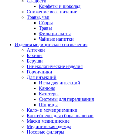
Сладости
Конфеты и шоколад
Снижение веса питание
Травы, чаи
Сборы
Травы
Фильтр-пакеты
Чайные напитки
Изделия медицинского назначения
Аптечки
Бахилы
Беруши
Гинекологические изделия
Горчичники
Для инъекций
Иглы для инъекций
Канюля
Катетеры
Системы для переливания
Шприцы
Кало- и мочеприемники
Контейнеры для сбора анализов
Маски медицинские
Медицинская одежда
Носовые фильтры