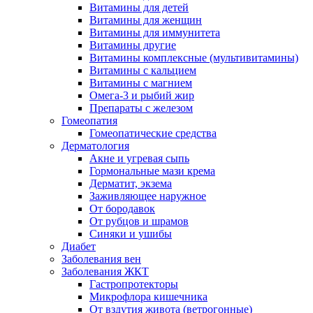
Витамины для детей
Витамины для женщин
Витамины для иммунитета
Витамины другие
Витамины комплексные (мультивитамины)
Витамины с кальцием
Витамины с магнием
Омега-3 и рыбий жир
Препараты с железом
Гомеопатия
Гомеопатические средства
Дерматология
Акне и угревая сыпь
Гормональные мази крема
Дерматит, экзема
Заживляющее наружное
От бородавок
От рубцов и шрамов
Синяки и ушибы
Диабет
Заболевания вен
Заболевания ЖКТ
Гастропротекторы
Микрофлора кишечника
От вздутия живота (ветрогонные)