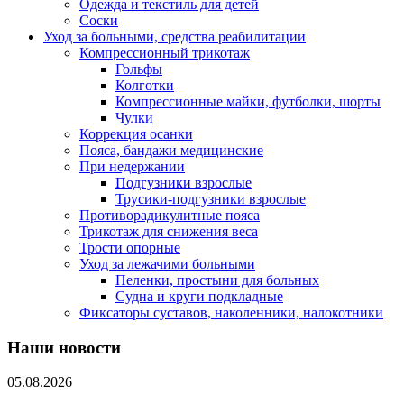
Одежда и текстиль для детей
Соски
Уход за больными, средства реабилитации
Компрессионный трикотаж
Гольфы
Колготки
Компрессионные майки, футболки, шорты
Чулки
Коррекция осанки
Пояса, бандажи медицинские
При недержании
Подгузники взрослые
Трусики-подгузники взрослые
Противорадикулитные пояса
Трикотаж для снижения веса
Трости опорные
Уход за лежачими больными
Пеленки, простыни для больных
Судна и круги подкладные
Фиксаторы суставов, наколенники, налокотники
Наши новости
05.08.2026