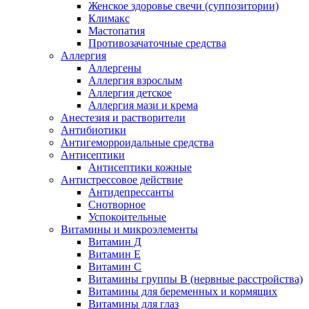
Женское здоровье свечи (суппозитории)
Климакс
Мастопатия
Противозачаточные средства
Аллергия
Аллергены
Аллергия взрослым
Аллергия детское
Аллергия мази и крема
Анестезия и растворители
Антибиотики
Антигеморроидальные средства
Антисептики
Антисептики кожные
Антистрессовое действие
Антидепрессанты
Снотворное
Успокоительные
Витамины и микроэлементы
Витамин Д
Витамин Е
Витамин С
Витамины группы В (нервные расстройства)
Витамины для беременных и кормящих
Витамины для глаз