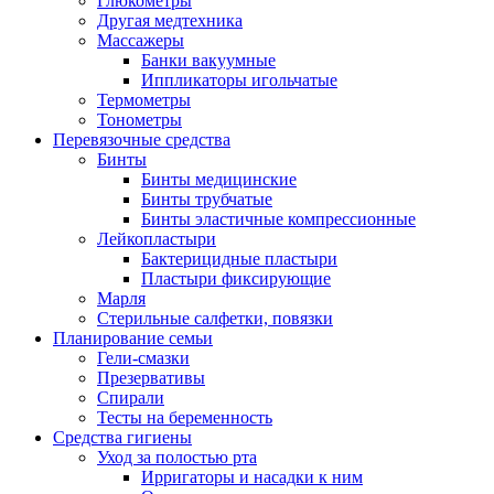
Глюкометры
Другая медтехника
Массажеры
Банки вакуумные
Иппликаторы игольчатые
Термометры
Тонометры
Перевязочные средства
Бинты
Бинты медицинские
Бинты трубчатые
Бинты эластичные компрессионные
Лейкопластыри
Бактерицидные пластыри
Пластыри фиксирующие
Марля
Стерильные салфетки, повязки
Планирование семьи
Гели-смазки
Презервативы
Спирали
Тесты на беременность
Средства гигиены
Уход за полостью рта
Ирригаторы и насадки к ним