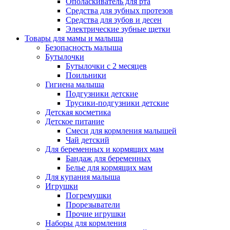
Ополаскиватель для рта
Средства для зубных протезов
Средства для зубов и десен
Электрические зубные щетки
Товары для мамы и малыша
Безопасность малыша
Бутылочки
Бутылочки с 2 месяцев
Поильники
Гигиена малыша
Подгузники детские
Трусики-подгузники детские
Детская косметика
Детское питание
Смеси для кормления малышей
Чай детский
Для беременных и кормящих мам
Бандаж для беременных
Белье для кормящих мам
Для купания малыша
Игрушки
Погремушки
Прорезыватели
Прочие игрушки
Наборы для кормления