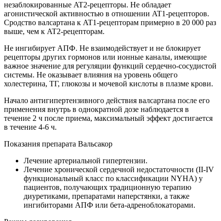
незаблокированные AT2-рецепторы. Не обладает
агонистической активностью в отношении AT1-рецепторов.
Сродство валсартана к AT1-рецепторам примерно в 20 000 раз
выше, чем к AT2-рецепторам.
Не ингибирует АПФ. Не взаимодействует и не блокирует
рецепторы других гормонов или ионные каналы, имеющие
важное значение для регуляции функций сердечно-сосудистой
системы. Не оказывает влияния на уровень общего
холестерина, ТГ, глюкозы и мочевой кислоты в плазме крови.
Начало антигипертензивного действия валсартана после его
применения внутрь в однократной дозе наблюдается в
течение 2 ч после приема, максимальный эффект достигается
в течение 4-6 ч.
Показания препарата Вальсакор
Лечение артериальной гипертензии.
Лечение хронической сердечной недостаточности (II-IV
функциональный класс по классификации NYHA) у
пациентов, получающих традиционную терапию
диуретиками, препаратами наперстянки, а также
ингибиторами АПФ или бета-адреноблокаторами.