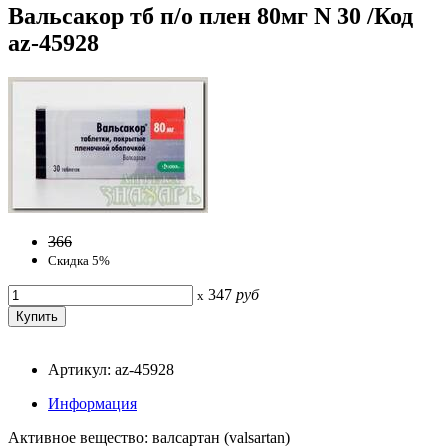
Вальсакор тб п/о плен 80мг N 30 /Код
az-45928
366
Скидка 5%
347
руб
x
Артикул: az-45928
Информация
Активное вещество: валсартан (valsartan)