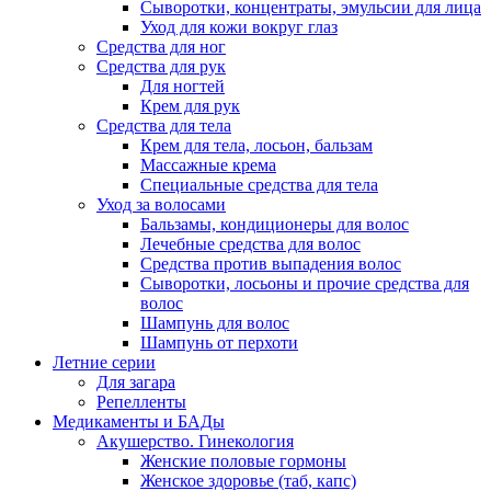
Сыворотки, концентраты, эмульсии для лица
Уход для кожи вокруг глаз
Средства для ног
Средства для рук
Для ногтей
Крем для рук
Средства для тела
Крем для тела, лосьон, бальзам
Массажные крема
Специальные средства для тела
Уход за волосами
Бальзамы, кондиционеры для волос
Лечебные средства для волос
Средства против выпадения волос
Сыворотки, лосьоны и прочие средства для
волос
Шампунь для волос
Шампунь от перхоти
Летние серии
Для загара
Репелленты
Медикаменты и БАДы
Акушерство. Гинекология
Женские половые гормоны
Женское здоровье (таб, капс)