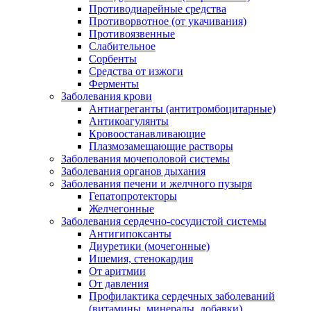
Противодиарейные средства
Противорвотное (от укачивания)
Противоязвенные
Слабительное
Сорбенты
Средства от изжоги
Ферменты
Заболевания крови
Антиагреганты (антитромбоцитарные)
Антикоагулянты
Кровоостанавливающие
Плазмозамещающие растворы
Заболевания мочеполовой системы
Заболевания органов дыхания
Заболевания печени и желчного пузыря
Гепатопротекторы
Желчегонные
Заболевания сердечно-сосудистой системы
Антигипоксанты
Диуретики (мочегонные)
Ишемия, стенокардия
От аритмии
От давления
Профилактика сердечных заболеваний
(витамины, минералы, добавки)