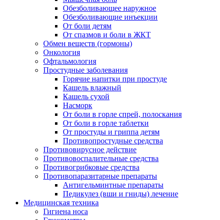
Обезболивающее наружное
Обезболивающие инъекции
От боли детям
От спазмов и боли в ЖКТ
Обмен веществ (гормоны)
Онкология
Офтальмология
Простудные заболевания
Горячие напитки при простуде
Кашель влажный
Кашель сухой
Насморк
От боли в горле спрей, полоскания
От боли в горле таблетки
От простуды и гриппа детям
Противопростудные средства
Противовирусное действие
Противовоспалительные средства
Противогрибковые средства
Противопаразитарные препараты
Антигельминтные препараты
Педикулез (вши и гниды) лечение
Медицинская техника
Гигиена носа