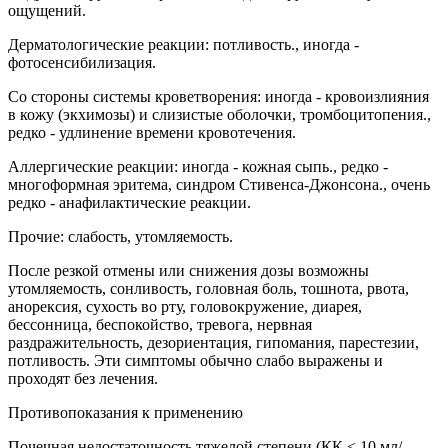
ощущений.
Дерматологические реакции: потливость., иногда -
фотосенсибилизация.
Со стороны системы кроветворения: иногда - кровоизлияния
в кожу (экхимозы) и слизистые оболочки, тромбоцитопения.,
редко - удлинение времени кровотечения.
Аллергические реакции: иногда - кожная сыпь., редко -
многоформная эритема, синдром Стивенса-Джонсона., очень
редко - анафилактические реакции.
Прочие: слабость, утомляемость.
После резкой отмены или снижения дозы возможны
утомляемость, сонливость, головная боль, тошнота, рвота,
анорексия, сухость во рту, головокружение, диарея,
бессонница, беспокойство, тревога, нервная
раздражительность, дезориентация, гипомания, парестезии,
потливость. Эти симптомы обычно слабо выражены и
проходят без лечения.
Противопоказания к применению
Почечная недостаточность тяжелой степени (КК < 10 мл/