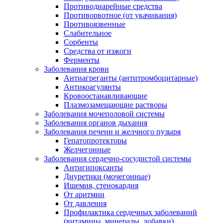
Противодиарейные средства
Противорвотное (от укачивания)
Противоязвенные
Слабительное
Сорбенты
Средства от изжоги
Ферменты
Заболевания крови
Антиагреганты (антитромбоцитарные)
Антикоагулянты
Кровоостанавливающие
Плазмозамещающие растворы
Заболевания мочеполовой системы
Заболевания органов дыхания
Заболевания печени и желчного пузыря
Гепатопротекторы
Желчегонные
Заболевания сердечно-сосудистой системы
Антигипоксанты
Диуретики (мочегонные)
Ишемия, стенокардия
От аритмии
От давления
Профилактика сердечных заболеваний
(витамины, минералы, добавки)