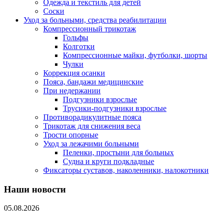
Одежда и текстиль для детей
Соски
Уход за больными, средства реабилитации
Компрессионный трикотаж
Гольфы
Колготки
Компрессионные майки, футболки, шорты
Чулки
Коррекция осанки
Пояса, бандажи медицинские
При недержании
Подгузники взрослые
Трусики-подгузники взрослые
Противорадикулитные пояса
Трикотаж для снижения веса
Трости опорные
Уход за лежачими больными
Пеленки, простыни для больных
Судна и круги подкладные
Фиксаторы суставов, наколенники, налокотники
Наши новости
05.08.2026