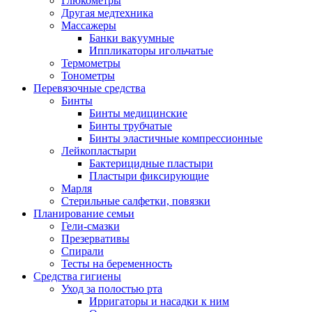
Глюкометры
Другая медтехника
Массажеры
Банки вакуумные
Иппликаторы игольчатые
Термометры
Тонометры
Перевязочные средства
Бинты
Бинты медицинские
Бинты трубчатые
Бинты эластичные компрессионные
Лейкопластыри
Бактерицидные пластыри
Пластыри фиксирующие
Марля
Стерильные салфетки, повязки
Планирование семьи
Гели-смазки
Презервативы
Спирали
Тесты на беременность
Средства гигиены
Уход за полостью рта
Ирригаторы и насадки к ним