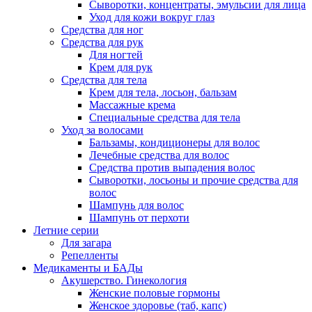
Сыворотки, концентраты, эмульсии для лица
Уход для кожи вокруг глаз
Средства для ног
Средства для рук
Для ногтей
Крем для рук
Средства для тела
Крем для тела, лосьон, бальзам
Массажные крема
Специальные средства для тела
Уход за волосами
Бальзамы, кондиционеры для волос
Лечебные средства для волос
Средства против выпадения волос
Сыворотки, лосьоны и прочие средства для
волос
Шампунь для волос
Шампунь от перхоти
Летние серии
Для загара
Репелленты
Медикаменты и БАДы
Акушерство. Гинекология
Женские половые гормоны
Женское здоровье (таб, капс)