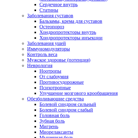
Сердечное внутрь
Статины
Заболевания суставов
Бальзамы, крема для суставов
Остеопороз
Хондропротекторы внутрь
Хондропротекторы инъекции
Заболевания ушей
Иммуномодуляторы
Контроль веса
Мужское здоровье (потенция)
Неврология
Ноотропы
От слабоумия
Противосудорожные
Психотропные
Улучшение мозгового крообращения
Обезболивающие средства
Болевой синдром сильный
Болевой синдром слабый
Головная боль
Зубная боль
Мигрень
Миорелаксанты
Мышечная боль