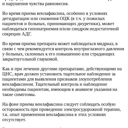
и нарушения чувства равновесия.
Во время приема венлафаксина, особенно в условиях
дегидратации или снижения ОЦК (в т.ч. у пожилых
пациентов и больных, принимающих диуретики), может
наблюдаться гипонатриемия и/или синдром недостаточной
секреции АДГ.
Во время приема препарата может наблюдаться мидриаз, в
связи с чем рекомендуется контроль внутриглазного давления
у больных, склонных к его повышению или страдающих
закрытоугольной глаукомой.
Как и при лечении другими препаратами, действующими на
ЦНС, врач должен установить тщательное наблюдение за
пациентами для выявления признаков злоупотребления
венлафаксином. Тщательный контроль и наблюдение
необходимы пациентам, имеющим в анамнезе указания на
такие симптомы.
На фоне приема венлафаксина следует соблюдать особую
осторожность при проведении электросудорожной терапии,
т.к. опыт применения венлафаксина в этих условиях
отсутствует.