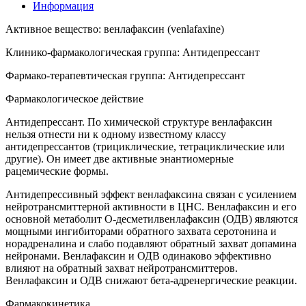
Информация
Активное вещество: венлафаксин (venlafaxine)
Клинико-фармакологическая группа: Антидепрессант
Фармако-терапевтическая группа: Антидепрессант
Фармакологическое действие
Антидепрессант. По химической структуре венлафаксин
нельзя отнести ни к одному известному классу
антидепрессантов (трициклические, тетрациклические или
другие). Он имеет две активные энантиомерные
рацемические формы.
Антидепрессивный эффект венлафаксина связан с усилением
нейротрансмиттерной активности в ЦНС. Венлафаксин и его
основной метаболит O-десметилвенлафаксин (ОДВ) являются
мощными ингибиторами обратного захвата серотонина и
норадреналина и слабо подавляют обратный захват допамина
нейронами. Венлафаксин и ОДВ одинаково эффективно
влияют на обратный захват нейротрансмиттеров.
Венлафаксин и ОДВ снижают бета-адренергические реакции.
Фармакокинетика