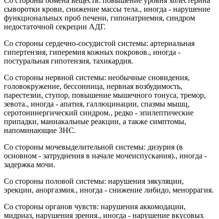
Со стороны обмена веществ: повышение уровня холестерина
сыворотки крови, снижение массы тела., иногда - нарушение
функциональных проб печени, гипонатриемия, синдром
недостаточной секреции АДГ.
Со стороны сердечно-сосудистой системы: артериальная
гипертензия, гиперемия кожных покровов., иногда -
постуральная гипотензия, тахикардия.
Со стороны нервной системы: необычные сновидения,
головокружение, бессонница, нервная возбудимость,
парестезии, ступор, повышение мышечного тонуса, тремор,
зевота., иногда - апатия, галлюцинации, спазмы мышц,
серотонинергический синдром., редко - эпилептические
припадки, маниакальные реакции, а также симптомы,
напоминающие ЗНС.
Со стороны мочевыделительной системы: дизурия (в
основном - затруднения в начале мочеиспускания)., иногда -
задержка мочи.
Со стороны половой системы: нарушения эякуляции,
эрекции, аноргазмия., иногда - снижение либидо, меноррагия.
Со стороны органов чувств: нарушения аккомодации,
мидриаз, нарушения зрения., иногда - нарушение вкусовых