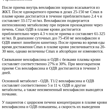
После приема внутрь венлафаксин хорошо всасывается из
ЖКТ. После однократного приема в дозах 25-150 мг Cmax в
плазме крови достигается в течение приблизительно 2.4 ч и
составляет 33-172 нг/мл. Венлафаксин подвергается
интенсивному метаболизму при первом прохождении через
печень. Cmax ОДВ в плазме крови достигается
приблизительно через 4.3 ч после приема и составляет 61-325
нг/мл. В диапазоне суточных доз 75-450 мг венлафаксин и
ОДВ имеют линейную кинетику. После приема во время еды
время достижения Cmax в плазме крови увеличивается на 20-
30 мин, однако величины Cmax и абсорбции не изменяются.
Связывание венлафаксина и ОДВ с белками плазмы крови
составляет соответственно 27% и 30%. При многократном
приеме Css венлафаксина и ОДВ достигаются в течение 3
дней.
Основной метаболит - ОДВ. T1/2 венлафаксина и ОДВ
составляет соответственно 5 и 11 ч. ОДВ и другие
метаболиты, а также неизмененный венлафаксин выводятся
почками.
У пациентов с циррозом печени концентрации в плазме крови
венлафаксина и ОДВ повышены, а скорость их выведения