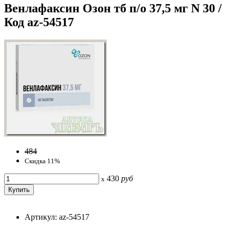
Венлафаксин Озон тб п/о 37,5 мг N 30 /
Код az-54517
484
Скидка 11%
430
руб
x
Артикул: az-54517