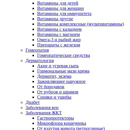
Витамины для детей
Витамины для женщин
Витамины для иммунитета
Витамины другие
Витамины комплексные (мультивитамины)
Витамины с кальцием
Витамины с магнием
Омега-3 и рыбий жир
Препараты с железом
Гомеопатия
Гомеопатические средства
Дерматология
Акне и угревая сыпь
Гормональные мази крема
Дерматит, экзема
Заживляющее наружное
От бородавок
От рубцов и шрамов
Синяки и ушибы
Диабет
Заболевания вен
Заболевания ЖКТ
Гастропротекторы
Микрофлора кишечника
От вздутия живота (ветрогонные)