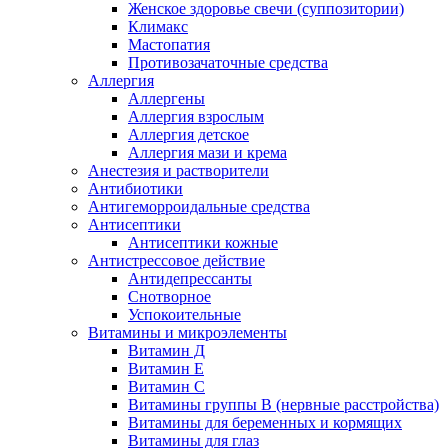
Женское здоровье свечи (суппозитории)
Климакс
Мастопатия
Противозачаточные средства
Аллергия
Аллергены
Аллергия взрослым
Аллергия детское
Аллергия мази и крема
Анестезия и растворители
Антибиотики
Антигеморроидальные средства
Антисептики
Антисептики кожные
Антистрессовое действие
Антидепрессанты
Снотворное
Успокоительные
Витамины и микроэлементы
Витамин Д
Витамин Е
Витамин С
Витамины группы В (нервные расстройства)
Витамины для беременных и кормящих
Витамины для глаз