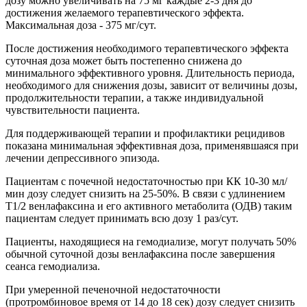
дозу можно увеличивать на 75 мг каждые 2-3 дня до
достижения желаемого терапевтического эффекта.
Максимальная доза - 375 мг/сут.
После достижения необходимого терапевтического эффекта
суточная доза может быть постепенно снижена до
минимального эффективного уровня. Длительность периода,
необходимого для снижения дозы, зависит от величины дозы,
продолжительности терапии, а также индивидуальной
чувствительности пациента.
Для поддерживающей терапии и профилактики рецидивов
показана минимальная эффективная доза, применявшаяся при
лечении депрессивного эпизода.
Пациентам с почечной недостаточностью при КК 10-30 мл/
мин дозу следует снизить на 25-50%. В связи с удлинением
T1/2 венлафаксина и его активного метаболита (ОДВ) таким
пациентам следует принимать всю дозу 1 раз/сут.
Пациенты, находящиеся на гемодиализе, могут получать 50%
обычной суточной дозы венлафаксина после завершения
сеанса гемодиализа.
При умеренной печеночной недостаточности
(протромбиновое время от 14 до 18 сек) дозу следует снизить