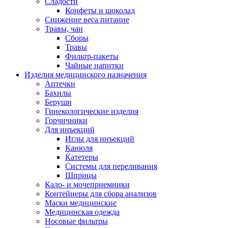
Сладости
Конфеты и шоколад
Снижение веса питание
Травы, чаи
Сборы
Травы
Фильтр-пакеты
Чайные напитки
Изделия медицинского назначения
Аптечки
Бахилы
Беруши
Гинекологические изделия
Горчичники
Для инъекций
Иглы для инъекций
Канюля
Катетеры
Системы для переливания
Шприцы
Кало- и мочеприемники
Контейнеры для сбора анализов
Маски медицинские
Медицинская одежда
Носовые фильтры