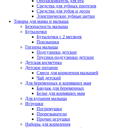
Ополаскиватель для рта
Средства для зубных протезов
Средства для зубов и десен
Электрические зубные щетки
Товары для мамы и малыша
Безопасность малыша
Бутылочки
Бутылочки с 2 месяцев
Поильники
Гигиена малыша
Подгузники детские
Трусики-подгузники детские
Детская косметика
Детское питание
Смеси для кормления малышей
Чай детский
Для беременных и кормящих мам
Бандаж для беременных
Белье для кормящих мам
Для купания малыша
Игрушки
Погремушки
Прорезыватели
Прочие игрушки
Наборы для кормления