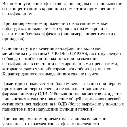
Возможно усиление эффектов галоперидола из-за повышения
его концентрации в крови при совместном применении с
венлафаксином.
При одновременном применении с клозапином может
наблюдаться повышение его уровня в плазме крови и
развитие побочных эффектов (например, эпилептических
припадков).
Основной путь выведения венлафаксина включает
метаболизм с участием CYP2D6 и CYP3A4, поэтому следует
соблюдать особую осторожность при назначении
венлафаксина в сочетании с лекарственными препаратами,
которые являются ингибиторами этих обоих ферментов.
Характер данного взаимодействия еще не изучен.
Циметидин подавляет метаболизм венлафаксина при первом
прохождении через печень и не оказывает влияние на
фармакокинетику ОДВ. У большинства пациентов ожидается
лишь незначительное повышение общей фармакологической
активности венлафаксина и ОДВ (более выражено у пожилых
пациентов и при нарушении функции печени).
При одновременном приеме с варфарином возможно
усиление антикоагулянтного эффекта последнего.