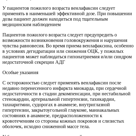
У пациентов пожилого возраста венлафаксин следует
применять в наименьшей эффективной дозе. При повышении
дозы пациент должен находиться под тщательным
медицинским наблюдением
Пациентов пожилого возраста следует предупредить о
возможности возникновения головокружения и нарушения
чувства равновесия. Во время приема венлафаксина, особенно
в условиях дегидратации или снижения ОЦК, у пожилых
пациентов может наблюдаться гипонатриемия и/или синдром
недостаточной секреции АДГ
Особые указания
С осторожностью следует применять венлафаксин после
недавно перенесенного инфаркта миокарда, при сердечной
недостаточности в стадии декомпенсации, при нестабильной
стенокардии, артериальной гипертензии, тахикардии,
тахиаритмии, судорогах в анамнезе, внутриглазной
гипертензии, закрытоугольной глаукоме, маниакальных
состояниях в анамнезе, предрасположенности к
кровотечениям со стороны кожных покровов и слизистых
оболочек, исходно сниженной массе тела.