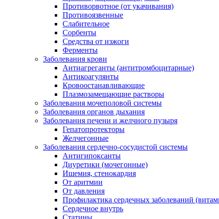
Противорвотное (от укачивания)
Противоязвенные
Слабительное
Сорбенты
Средства от изжоги
Ферменты
Заболевания крови
Антиагреганты (антитромбоцитарные)
Антикоагулянты
Кровоостанавливающие
Плазмозамещающие растворы
Заболевания мочеполовой системы
Заболевания органов дыхания
Заболевания печени и желчного пузыря
Гепатопротекторы
Желчегонные
Заболевания сердечно-сосудистой системы
Антигипоксанты
Диуретики (мочегонные)
Ишемия, стенокардия
От аритмии
От давления
Профилактика сердечных заболеваний (витам
Сердечное внутрь
Статины