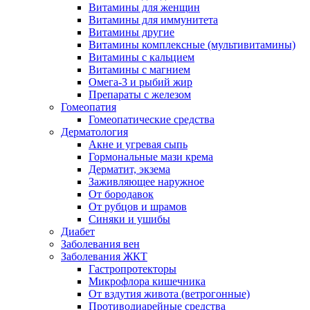
Витамины для женщин
Витамины для иммунитета
Витамины другие
Витамины комплексные (мультивитамины)
Витамины с кальцием
Витамины с магнием
Омега-3 и рыбий жир
Препараты с железом
Гомеопатия
Гомеопатические средства
Дерматология
Акне и угревая сыпь
Гормональные мази крема
Дерматит, экзема
Заживляющее наружное
От бородавок
От рубцов и шрамов
Синяки и ушибы
Диабет
Заболевания вен
Заболевания ЖКТ
Гастропротекторы
Микрофлора кишечника
От вздутия живота (ветрогонные)
Противодиарейные средства