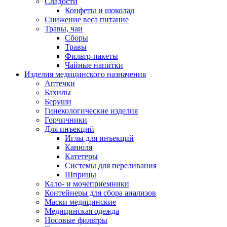
Сладости
Конфеты и шоколад
Снижение веса питание
Травы, чаи
Сборы
Травы
Фильтр-пакеты
Чайные напитки
Изделия медицинского назначения
Аптечки
Бахилы
Беруши
Гинекологические изделия
Горчичники
Для инъекций
Иглы для инъекций
Канюля
Катетеры
Системы для переливания
Шприцы
Кало- и мочеприемники
Контейнеры для сбора анализов
Маски медицинские
Медицинская одежда
Носовые фильтры