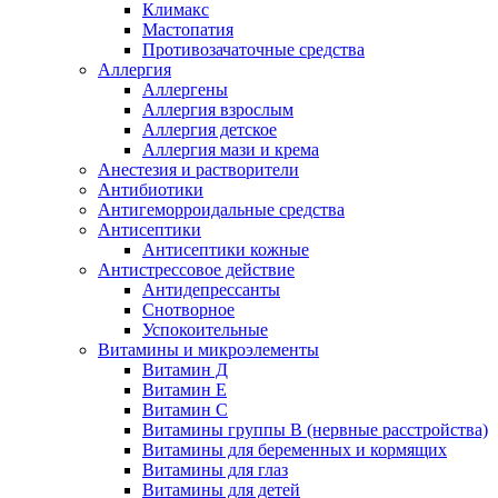
Климакс
Мастопатия
Противозачаточные средства
Аллергия
Аллергены
Аллергия взрослым
Аллергия детское
Аллергия мази и крема
Анестезия и растворители
Антибиотики
Антигеморроидальные средства
Антисептики
Антисептики кожные
Антистрессовое действие
Антидепрессанты
Снотворное
Успокоительные
Витамины и микроэлементы
Витамин Д
Витамин Е
Витамин С
Витамины группы В (нервные расстройства)
Витамины для беременных и кормящих
Витамины для глаз
Витамины для детей