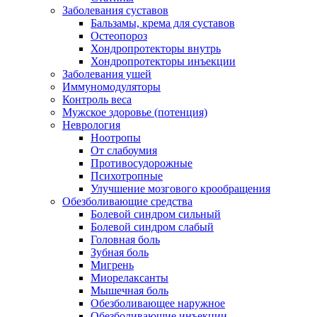
Заболевания суставов
Бальзамы, крема для суставов
Остеопороз
Хондропротекторы внутрь
Хондропротекторы инъекции
Заболевания ушей
Иммуномодуляторы
Контроль веса
Мужское здоровье (потенция)
Неврология
Ноотропы
От слабоумия
Противосудорожные
Психотропные
Улучшение мозгового крообращения
Обезболивающие средства
Болевой синдром сильный
Болевой синдром слабый
Головная боль
Зубная боль
Мигрень
Миорелаксанты
Мышечная боль
Обезболивающее наружное
Обезболивающие инъекции