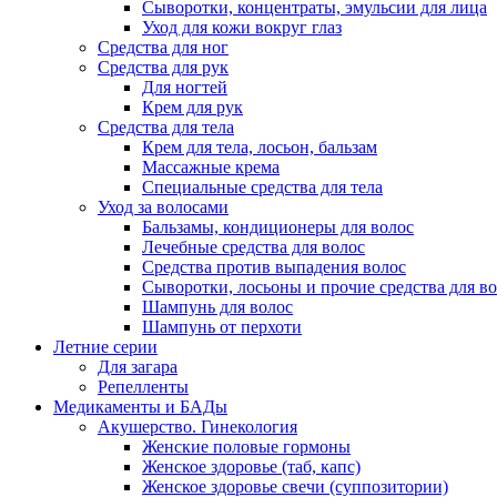
Сыворотки, концентраты, эмульсии для лица
Уход для кожи вокруг глаз
Средства для ног
Средства для рук
Для ногтей
Крем для рук
Средства для тела
Крем для тела, лосьон, бальзам
Массажные крема
Специальные средства для тела
Уход за волосами
Бальзамы, кондиционеры для волос
Лечебные средства для волос
Средства против выпадения волос
Сыворотки, лосьоны и прочие средства для в
Шампунь для волос
Шампунь от перхоти
Летние серии
Для загара
Репелленты
Медикаменты и БАДы
Акушерство. Гинекология
Женские половые гормоны
Женское здоровье (таб, капс)
Женское здоровье свечи (суппозитории)