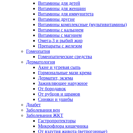
Витамины для детей
Витамины для женщин
Витамины для иммунитета
Витамины другие
Витамины комплексные (мультивитамины)
Витамины с кальцием
Витамины с магнием
Омега-3 и рыбий жир
Препараты с железом
Гомеопатия
Гомеопатические средства
Дерматология
Акне и угревая сыпь
Гормональные мази крема
Дерматит, экзема
Заживляющее наружное
От бородавок
От рубцов и шрамов
Синяки и ушибы
Диабет
Заболевания вен
Заболевания ЖКТ
Гастропротекторы
Микрофлора кишечника
От вздутия живота (ветрогонные)