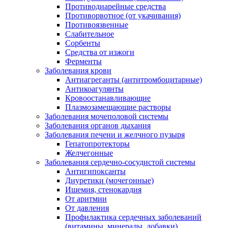
Противодиарейные средства
Противорвотное (от укачивания)
Противоязвенные
Слабительное
Сорбенты
Средства от изжоги
Ферменты
Заболевания крови
Антиагреганты (антитромбоцитарные)
Антикоагулянты
Кровоостанавливающие
Плазмозамещающие растворы
Заболевания мочеполовой системы
Заболевания органов дыхания
Заболевания печени и желчного пузыря
Гепатопротекторы
Желчегонные
Заболевания сердечно-сосудистой системы
Антигипоксанты
Диуретики (мочегонные)
Ишемия, стенокардия
От аритмии
От давления
Профилактика сердечных заболеваний
(витамины, минералы, добавки)