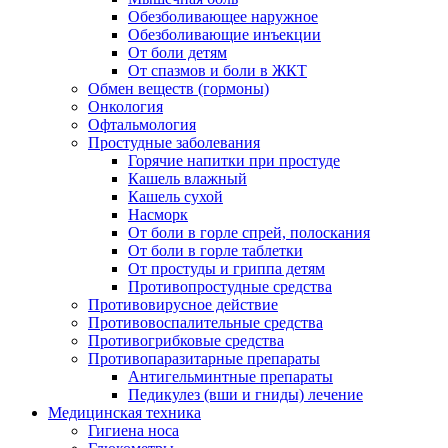
Обезболивающее наружное
Обезболивающие инъекции
От боли детям
От спазмов и боли в ЖКТ
Обмен веществ (гормоны)
Онкология
Офтальмология
Простудные заболевания
Горячие напитки при простуде
Кашель влажный
Кашель сухой
Насморк
От боли в горле спрей, полоскания
От боли в горле таблетки
От простуды и гриппа детям
Противопростудные средства
Противовирусное действие
Противовоспалительные средства
Противогрибковые средства
Противопаразитарные препараты
Антигельминтные препараты
Педикулез (вши и гниды) лечение
Медицинская техника
Гигиена носа