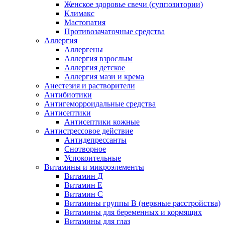
Женское здоровье свечи (суппозитории)
Климакс
Мастопатия
Противозачаточные средства
Аллергия
Аллергены
Аллергия взрослым
Аллергия детское
Аллергия мази и крема
Анестезия и растворители
Антибиотики
Антигеморроидальные средства
Антисептики
Антисептики кожные
Антистрессовое действие
Антидепрессанты
Снотворное
Успокоительные
Витамины и микроэлементы
Витамин Д
Витамин Е
Витамин С
Витамины группы В (нервные расстройства)
Витамины для беременных и кормящих
Витамины для глаз