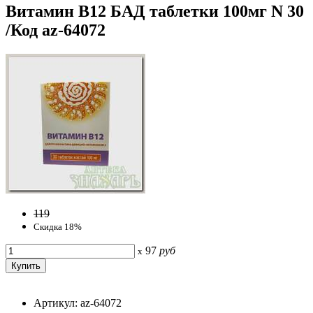
Витамин B12 БАД таблетки 100мг N 30
/Код az-64072
119
Скидка 18%
97
руб
x
Артикул: az-64072