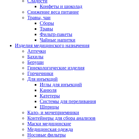
Сладости
Конфеты и шоколад
Снижение веса питание
Травы, чаи
Сборы
Травы
Фильтр-пакеты
Чайные напитки
Изделия медицинского назначения
Аптечки
Бахилы
Беруши
Гинекологические изделия
Горчичники
Для инъекций
Иглы для инъекций
Канюля
Катетеры
Системы для переливания
Шприцы
Кало- и мочеприемники
Контейнеры для сбора анализов
Маски медицинские
Медицинская одежда
Носовые фильтры