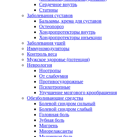
Сердечное внутрь
Статины
Заболевания суставов
Бальзамы, крема для суставов
Остеопороз
Хондропротекторы внутрь
Хондропротекторы инъекции
Заболевания ушей
Иммуномодуляторы
Контроль веса
Мужское здоровье (потенция)
Неврология
Ноотропы
От слабоумия
Противосудорожные
Психотропные
Улучшение мозгового крообращения
Обезболивающие средства
Болевой синдром сильный
Болевой синдром слабый
Головная боль
Зубная боль
Мигрень
Миорелаксанты
Мышечная боль