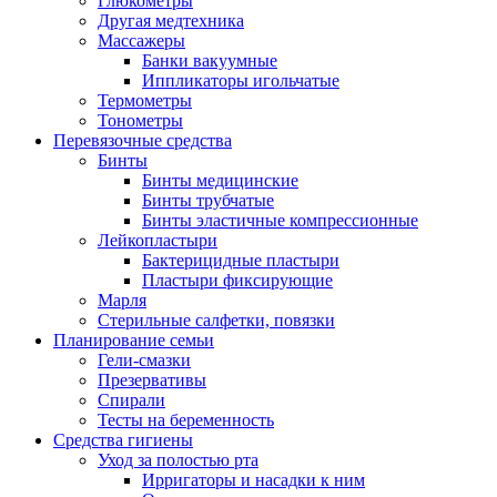
Глюкометры
Другая медтехника
Массажеры
Банки вакуумные
Иппликаторы игольчатые
Термометры
Тонометры
Перевязочные средства
Бинты
Бинты медицинские
Бинты трубчатые
Бинты эластичные компрессионные
Лейкопластыри
Бактерицидные пластыри
Пластыри фиксирующие
Марля
Стерильные салфетки, повязки
Планирование семьи
Гели-смазки
Презервативы
Спирали
Тесты на беременность
Средства гигиены
Уход за полостью рта
Ирригаторы и насадки к ним