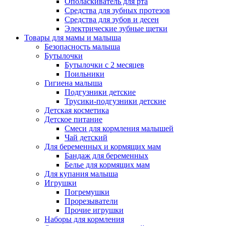
Ополаскиватель для рта
Средства для зубных протезов
Средства для зубов и десен
Электрические зубные щетки
Товары для мамы и малыша
Безопасность малыша
Бутылочки
Бутылочки с 2 месяцев
Поильники
Гигиена малыша
Подгузники детские
Трусики-подгузники детские
Детская косметика
Детское питание
Смеси для кормления малышей
Чай детский
Для беременных и кормящих мам
Бандаж для беременных
Белье для кормящих мам
Для купания малыша
Игрушки
Погремушки
Прорезыватели
Прочие игрушки
Наборы для кормления