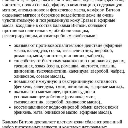
чистотел, почки сосны), эфирную композицию, содержащую
мятное, апельсиновое и фенхелевое масла, камфору. Витаон
оказывает мягкое и бережное воздействие даже на очень
чувствительную и поврежденную кожу.Травы и эфирные
масла, входящие в состав бальзама Витаон, обладают
противовоспалительным, обезболивающим,
регенерирующим, антимикробным свойствами:
оказывают противовоспалительное действие (эфирные
масла, календула, сосна, тысячелистник, зверобой,
ромашка, мята, чистотел, шиповник, чабрец).,
способствуют быстрому заживлению при ожогах, ранах,
трещинах, язвах (сосна, ромашка, чистотел, полынь,
шиповник, тысячелистник, календула, зверобой, чабрец,
оливковое, соевое масла).,
повышают иммунную и бактерицидную активность
(фенхель, календула, тмин, шиповник, эфирные масла).,
оказывают смягчающее, противозудное и
успокаивающее действие (ромашка, мята,
тысячелистник, зверобой, оливковое масло).,
восстанавливают водно-жировой обмен клеток кожи
(фенхель, мята, оливковое масло, эфирные масла).
Бальзам Витаон доставляет клеткам кожи сбалансированный
набор питательных веществ и комплекс натуральных