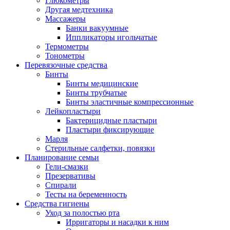
Глюкометры
Другая медтехника
Массажеры
Банки вакуумные
Иппликаторы игольчатые
Термометры
Тонометры
Перевязочные средства
Бинты
Бинты медицинские
Бинты трубчатые
Бинты эластичные компрессионные
Лейкопластыри
Бактерицидные пластыри
Пластыри фиксирующие
Марля
Стерильные салфетки, повязки
Планирование семьи
Гели-смазки
Презервативы
Спирали
Тесты на беременность
Средства гигиены
Уход за полостью рта
Ирригаторы и насадки к ним