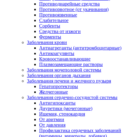
Противодиарейные средства
Противорвотное (от укачивания)
Противоязвенные
Слабительное
Сорбенты
Средства от изжоги
Ферменты
Заболевания крови
Антиагреганты (антитромбоцитарные)
Антикоагулянты
Кровоостанавливающие
Плазмозамещающие растворы
Заболевания мочеполовой системы
Заболевания органов дыхания
Заболевания печени и желчного пузыря
Гепатопротекторы
Желчегонные
Заболевания сердечно-сосудистой системы
Антигипоксанты
Диуретики (мочегонные)
Ишемия, стенокардия
От аритмии
От давления
Профилактика сердечных заболеваний
(витамины, минералы, добавки)