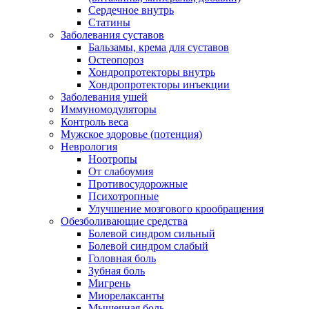
Сердечное внутрь
Статины
Заболевания суставов
Бальзамы, крема для суставов
Остеопороз
Хондропротекторы внутрь
Хондропротекторы инъекции
Заболевания ушей
Иммуномодуляторы
Контроль веса
Мужское здоровье (потенция)
Неврология
Ноотропы
От слабоумия
Противосудорожные
Психотропные
Улучшение мозгового крообращения
Обезболивающие средства
Болевой синдром сильный
Болевой синдром слабый
Головная боль
Зубная боль
Мигрень
Миорелаксанты
Мышечная боль