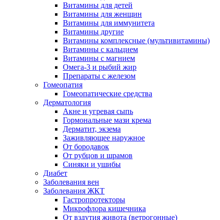
Витамины для детей
Витамины для женщин
Витамины для иммунитета
Витамины другие
Витамины комплексные (мультивитамины)
Витамины с кальцием
Витамины с магнием
Омега-3 и рыбий жир
Препараты с железом
Гомеопатия
Гомеопатические средства
Дерматология
Акне и угревая сыпь
Гормональные мази крема
Дерматит, экзема
Заживляющее наружное
От бородавок
От рубцов и шрамов
Синяки и ушибы
Диабет
Заболевания вен
Заболевания ЖКТ
Гастропротекторы
Микрофлора кишечника
От вздутия живота (ветрогонные)