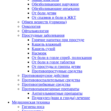
Обезболивающее наружное
Обезболивающие инъекции
От боли детям
От спазмов и боли в ЖКТ
Обмен веществ (гормоны)
Онкология
Офтальмология
Простудные заболевания
Горячие напитки при простуде
Кашель влажный
Кашель сухой
Насморк
От боли в горле спрей, полоскания
От боли в горле таблетки
От простуды и гриппа детям
Противопростудные средства
Противовирусное действие
Противовоспалительные средства
Противогрибковые средства
Противопаразитарные препараты
Антигельминтные препараты
Педикулез (вши и гниды) лечение
Медицинская техника
Гигиена носа