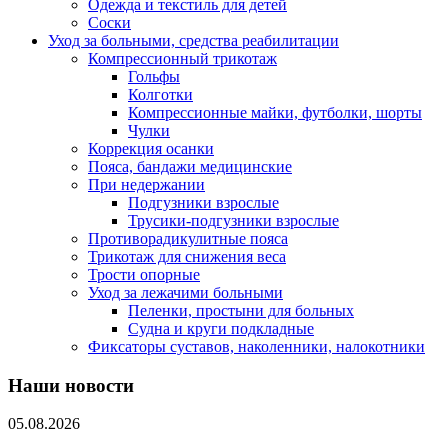
Одежда и текстиль для детей
Соски
Уход за больными, средства реабилитации
Компрессионный трикотаж
Гольфы
Колготки
Компрессионные майки, футболки, шорты
Чулки
Коррекция осанки
Пояса, бандажи медицинские
При недержании
Подгузники взрослые
Трусики-подгузники взрослые
Противорадикулитные пояса
Трикотаж для снижения веса
Трости опорные
Уход за лежачими больными
Пеленки, простыни для больных
Судна и круги подкладные
Фиксаторы суставов, наколенники, налокотники
Наши новости
05.08.2026