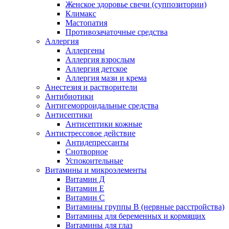
Женское здоровье свечи (суппозитории)
Климакс
Мастопатия
Противозачаточные средства
Аллергия
Аллергены
Аллергия взрослым
Аллергия детское
Аллергия мази и крема
Анестезия и растворители
Антибиотики
Антигеморроидальные средства
Антисептики
Антисептики кожные
Антистрессовое действие
Антидепрессанты
Снотворное
Успокоительные
Витамины и микроэлементы
Витамин Д
Витамин Е
Витамин С
Витамины группы В (нервные расстройства)
Витамины для беременных и кормящих
Витамины для глаз