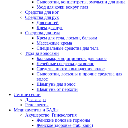
Сыворотки, концентраты, эмульсии для лица
Уход для кожи вокруг глаз
Средства для ног
Средства для рук
Для ногтей
Крем для рук
Средства для тела
Крем для тела, лосьон, бальзам
Массажные крема
Специальные средства для тела
Уход за волосами
Бальзамы, кондиционеры для волос
Лечебные средства для волос
Средства против выпадения волос
Сыворотки, лосьоны и прочие средства для
волос
Шампунь для волос
Шампунь от перхоти
Летние серии
Для загара
Репелленты
Медикаменты и БАДы
Акушерство. Гинекология
Женские половые гормоны
Женское здоровье (таб, капс)