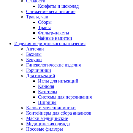
Сладости
Конфеты и шоколад
Снижение веса питание
Травы, чаи
Сборы
Травы
Фильтр-пакеты
Чайные напитки
Изделия медицинского назначения
Аптечки
Бахилы
Беруши
Гинекологические изделия
Горчичники
Для инъекций
Иглы для инъекций
Канюля
Катетеры
Системы для переливания
Шприцы
Кало- и мочеприемники
Контейнеры для сбора анализов
Маски медицинские
Медицинская одежда
Носовые фильтры