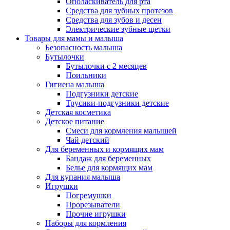
Ополаскиватель для рта
Средства для зубных протезов
Средства для зубов и десен
Электрические зубные щетки
Товары для мамы и малыша
Безопасность малыша
Бутылочки
Бутылочки с 2 месяцев
Поильники
Гигиена малыша
Подгузники детские
Трусики-подгузники детские
Детская косметика
Детское питание
Смеси для кормления малышей
Чай детский
Для беременных и кормящих мам
Бандаж для беременных
Белье для кормящих мам
Для купания малыша
Игрушки
Погремушки
Прорезыватели
Прочие игрушки
Наборы для кормления