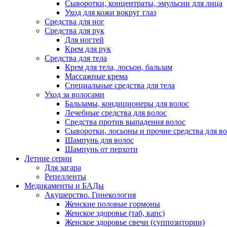
Сыворотки, концентраты, эмульсии для лица
Уход для кожи вокруг глаз
Средства для ног
Средства для рук
Для ногтей
Крем для рук
Средства для тела
Крем для тела, лосьон, бальзам
Массажные крема
Специальные средства для тела
Уход за волосами
Бальзамы, кондиционеры для волос
Лечебные средства для волос
Средства против выпадения волос
Сыворотки, лосьоны и прочие средства для в
Шампунь для волос
Шампунь от перхоти
Летние серии
Для загара
Репелленты
Медикаменты и БАДы
Акушерство. Гинекология
Женские половые гормоны
Женское здоровье (таб, капс)
Женское здоровье свечи (суппозитории)