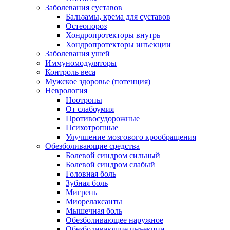
Заболевания суставов
Бальзамы, крема для суставов
Остеопороз
Хондропротекторы внутрь
Хондропротекторы инъекции
Заболевания ушей
Иммуномодуляторы
Контроль веса
Мужское здоровье (потенция)
Неврология
Ноотропы
От слабоумия
Противосудорожные
Психотропные
Улучшение мозгового крообращения
Обезболивающие средства
Болевой синдром сильный
Болевой синдром слабый
Головная боль
Зубная боль
Мигрень
Миорелаксанты
Мышечная боль
Обезболивающее наружное
Обезболивающие инъекции