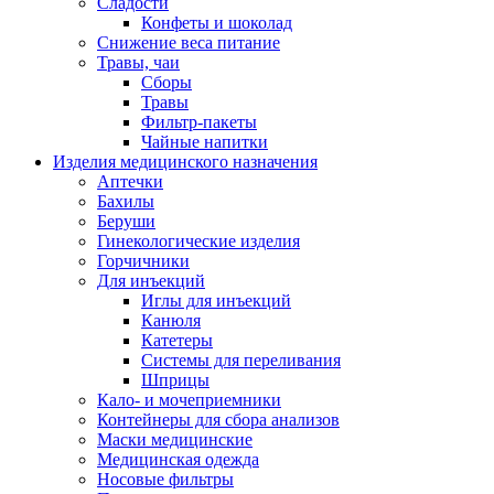
Сладости
Конфеты и шоколад
Снижение веса питание
Травы, чаи
Сборы
Травы
Фильтр-пакеты
Чайные напитки
Изделия медицинского назначения
Аптечки
Бахилы
Беруши
Гинекологические изделия
Горчичники
Для инъекций
Иглы для инъекций
Канюля
Катетеры
Системы для переливания
Шприцы
Кало- и мочеприемники
Контейнеры для сбора анализов
Маски медицинские
Медицинская одежда
Носовые фильтры