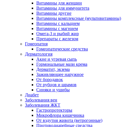
Витамины для женщин
Витамины для иммунитета
Витамины другие
Витамины комплексные (мультивитамины)
Витамины с кальцием
Витамины с магнием
Омега-3 и рыбий жир
Препараты с железом
Гомеопатия
Гомеопатические средства
Дерматология
Акне и угревая сыпь
Гормональные мази крема
Дерматит, экзема
Заживляющее наружное
От бородавок
От рубцов и шрамов
Синяки и ушибы
Диабет
Заболевания вен
Заболевания ЖКТ
Гастропротекторы
Микрофлора кишечника
От вздутия живота (ветрогонные)
Противодиарейные средства