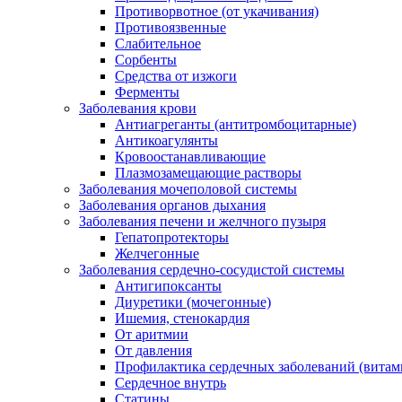
Противорвотное (от укачивания)
Противоязвенные
Слабительное
Сорбенты
Средства от изжоги
Ферменты
Заболевания крови
Антиагреганты (антитромбоцитарные)
Антикоагулянты
Кровоостанавливающие
Плазмозамещающие растворы
Заболевания мочеполовой системы
Заболевания органов дыхания
Заболевания печени и желчного пузыря
Гепатопротекторы
Желчегонные
Заболевания сердечно-сосудистой системы
Антигипоксанты
Диуретики (мочегонные)
Ишемия, стенокардия
От аритмии
От давления
Профилактика сердечных заболеваний (витам
Сердечное внутрь
Статины