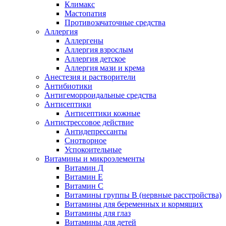
Климакс
Мастопатия
Противозачаточные средства
Аллергия
Аллергены
Аллергия взрослым
Аллергия детское
Аллергия мази и крема
Анестезия и растворители
Антибиотики
Антигеморроидальные средства
Антисептики
Антисептики кожные
Антистрессовое действие
Антидепрессанты
Снотворное
Успокоительные
Витамины и микроэлементы
Витамин Д
Витамин Е
Витамин С
Витамины группы В (нервные расстройства)
Витамины для беременных и кормящих
Витамины для глаз
Витамины для детей