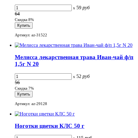
59
руб
x
64
Скидка 8%
Артикул: az-31522
Мелисса лекарственная трава Иван-чай ф/п
1,5г N 20
52
руб
x
56
Скидка 7%
Артикул: az-29128
Ноготки цветки КЛС 50 г
115
руб