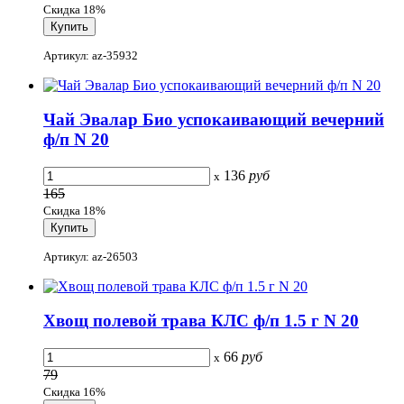
Скидка 18%
Артикул: az-35932
Чай Эвалар Био успокаивающий вечерний
ф/п N 20
136
руб
x
165
Скидка 18%
Артикул: az-26503
Хвощ полевой трава КЛС ф/п 1.5 г N 20
66
руб
x
79
Скидка 16%