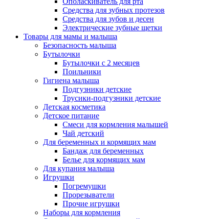
Ополаскиватель для рта
Средства для зубных протезов
Средства для зубов и десен
Электрические зубные щетки
Товары для мамы и малыша
Безопасность малыша
Бутылочки
Бутылочки с 2 месяцев
Поильники
Гигиена малыша
Подгузники детские
Трусики-подгузники детские
Детская косметика
Детское питание
Смеси для кормления малышей
Чай детский
Для беременных и кормящих мам
Бандаж для беременных
Белье для кормящих мам
Для купания малыша
Игрушки
Погремушки
Прорезыватели
Прочие игрушки
Наборы для кормления