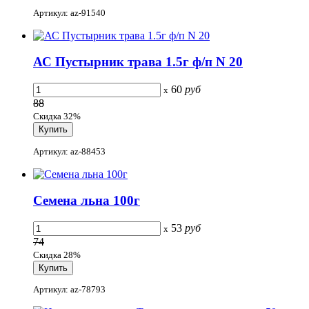
Артикул: az-91540
АС Пустырник трава 1.5г ф/п N 20
60
руб
x
88
Скидка 32%
Артикул: az-88453
Семена льна 100г
53
руб
x
74
Скидка 28%
Артикул: az-78793