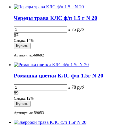
Череды трава КЛС ф/п 1.5 г N 20
75
руб
x
87
Скидка 14%
Артикул: az-68692
Ромашка цветки КЛС ф/п 1.5г N 20
78
руб
x
89
Скидка 12%
Артикул: az-59053