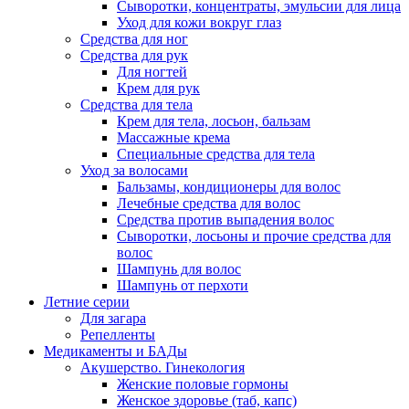
Сыворотки, концентраты, эмульсии для лица
Уход для кожи вокруг глаз
Средства для ног
Средства для рук
Для ногтей
Крем для рук
Средства для тела
Крем для тела, лосьон, бальзам
Массажные крема
Специальные средства для тела
Уход за волосами
Бальзамы, кондиционеры для волос
Лечебные средства для волос
Средства против выпадения волос
Сыворотки, лосьоны и прочие средства для
волос
Шампунь для волос
Шампунь от перхоти
Летние серии
Для загара
Репелленты
Медикаменты и БАДы
Акушерство. Гинекология
Женские половые гормоны
Женское здоровье (таб, капс)