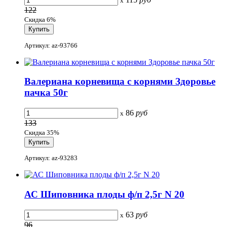
x
122
Скидка 6%
Артикул: az-93766
Валериана корневища с корнями Здоровье
пачка 50г
86
руб
x
133
Скидка 35%
Артикул: az-93283
АС Шиповника плоды ф/п 2,5г N 20
63
руб
x
96