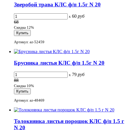
Зверобой трава КЛС ф/п 1.5г N 20
60
руб
x
68
Скидка 12%
Артикул: az-52459
Брусника листья КЛС ф/п 1.5г N 20
79
руб
x
88
Скидка 10%
Артикул: az-48469
Толокнянка листья порошок КЛС ф/п 1.5 г
N 20