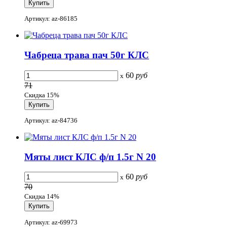
Артикул: az-86185
Чабреца трава пач 50г КЛС
60
руб
x
71
Скидка 15%
Артикул: az-84736
Мяты лист КЛС ф/п 1.5г N 20
60
руб
x
70
Скидка 14%
Артикул: az-69973