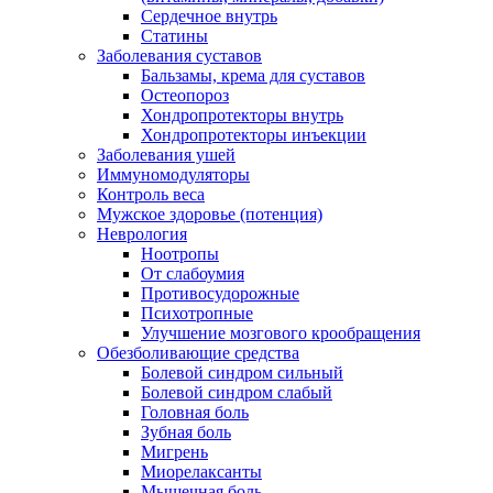
Сердечное внутрь
Статины
Заболевания суставов
Бальзамы, крема для суставов
Остеопороз
Хондропротекторы внутрь
Хондропротекторы инъекции
Заболевания ушей
Иммуномодуляторы
Контроль веса
Мужское здоровье (потенция)
Неврология
Ноотропы
От слабоумия
Противосудорожные
Психотропные
Улучшение мозгового крообращения
Обезболивающие средства
Болевой синдром сильный
Болевой синдром слабый
Головная боль
Зубная боль
Мигрень
Миорелаксанты
Мышечная боль