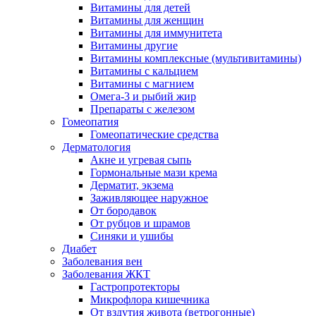
Витамины для детей
Витамины для женщин
Витамины для иммунитета
Витамины другие
Витамины комплексные (мультивитамины)
Витамины с кальцием
Витамины с магнием
Омега-3 и рыбий жир
Препараты с железом
Гомеопатия
Гомеопатические средства
Дерматология
Акне и угревая сыпь
Гормональные мази крема
Дерматит, экзема
Заживляющее наружное
От бородавок
От рубцов и шрамов
Синяки и ушибы
Диабет
Заболевания вен
Заболевания ЖКТ
Гастропротекторы
Микрофлора кишечника
От вздутия живота (ветрогонные)