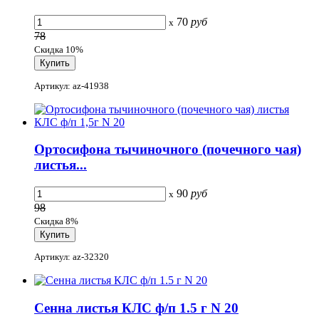
70
руб
x
78
Скидка 10%
Артикул: az-41938
Ортосифона тычиночного (почечного чая)
листья...
90
руб
x
98
Скидка 8%
Артикул: az-32320
Сенна листья КЛС ф/п 1.5 г N 20