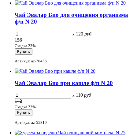
Чай Эвалар Био для очищения организма
ф/п N 20
120
руб
x
156
Скидка 23%
Артикул: az-70456
Чай Эвалар Био при кашле ф/п N 20
110
руб
x
142
Скидка 23%
Артикул: az-55819