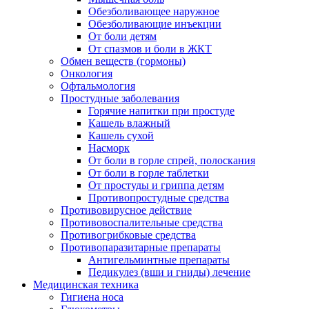
Обезболивающее наружное
Обезболивающие инъекции
От боли детям
От спазмов и боли в ЖКТ
Обмен веществ (гормоны)
Онкология
Офтальмология
Простудные заболевания
Горячие напитки при простуде
Кашель влажный
Кашель сухой
Насморк
От боли в горле спрей, полоскания
От боли в горле таблетки
От простуды и гриппа детям
Противопростудные средства
Противовирусное действие
Противовоспалительные средства
Противогрибковые средства
Противопаразитарные препараты
Антигельминтные препараты
Педикулез (вши и гниды) лечение
Медицинская техника
Гигиена носа