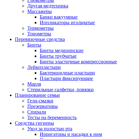
Глюкометры
Другая медтехника
Массажеры
Банки вакуумные
Иппликаторы игольчатые
Термометры
Тонометры
Перевязочные средства
Бинты
Бинты медицинские
Бинты трубчатые
Бинты эластичные компрессионные
Лейкопластыри
Бактерицидные пластыри
Пластыри фиксирующие
Марля
Стерильные салфетки, повязки
Планирование семьи
Гели-смазки
Презервативы
Спирали
Тесты на беременность
Средства гигиены
Уход за полостью рта
Ирригаторы и насадки к ним