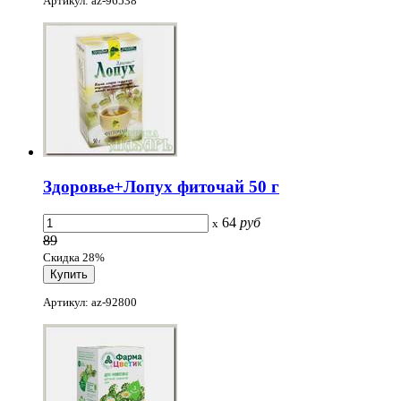
Артикул: az-96538
Здоровье+Лопух фиточай 50 г
64
руб
x
89
Скидка 28%
Артикул: az-92800