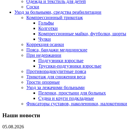
Одежда и текстиль для детей
Соски
Уход за больными, средства реабилитации
Компрессионный трикотаж
Гольфы
Колготки
Компрессионные майки, футболки, шорты
Чулки
Коррекция осанки
Пояса, бандажи медицинские
При недержании
Подгузники взрослые
Трусики-подгузники взрослые
Противорадикулитные пояса
Трикотаж для снижения веса
Трости опорные
Уход за лежачими больными
Пеленки, простыни для больных
Судна и круги подкладные
Фиксаторы суставов, наколенники, налокотники
Наши новости
05.08.2026