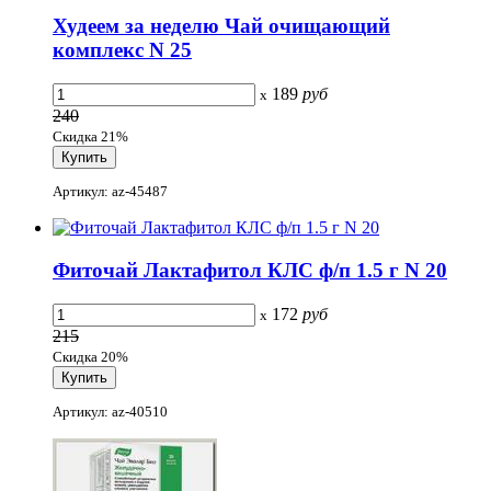
Худеем за неделю Чай очищающий
комплекс N 25
189
руб
x
240
Скидка 21%
Артикул: az-45487
Фиточай Лактафитол КЛС ф/п 1.5 г N 20
172
руб
x
215
Скидка 20%
Артикул: az-40510