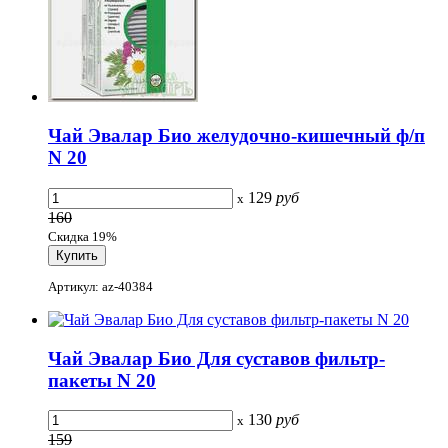
Чай Эвалар Био желудочно-кишечный ф/п
N 20
129
руб
x
160
Скидка 19%
Артикул: az-40384
Чай Эвалар Био Для суставов фильтр-
пакеты N 20
130
руб
x
159