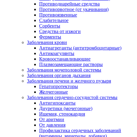
Противодиарейные средства
Противорвотное (от укачивания)
Противоязвенные
Слабительное
Сорбенты
Средства от изжоги
Ферменты
Заболевания крови
Антиагреганты (антитромбоцитарные)
Антикоагулянты
Кровоостанавливающие
Плазмозамещающие растворы
Заболевания мочеполовой системы
Заболевания органов дыхания
Заболевания печени и желчного пузыря
Гепатопротекторы
Желчегонные
Заболевания сердечно-сосудистой системы
Антигипоксанты
Диуретики (мочегонные)
Ишемия, стенокардия
От аритмии
От давления
Профилактика сердечных заболеваний
(витамины, минералы, добавки)