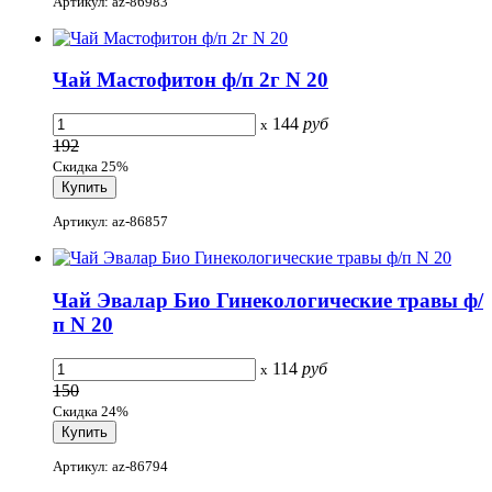
Артикул: az-86983
Чай Мастофитон ф/п 2г N 20
144
руб
x
192
Скидка 25%
Артикул: az-86857
Чай Эвалар Био Гинекологические травы ф/
п N 20
114
руб
x
150
Скидка 24%
Артикул: az-86794