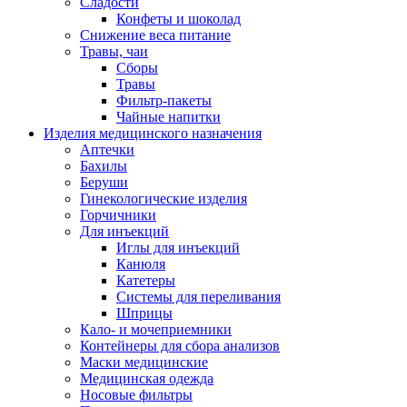
Сладости
Конфеты и шоколад
Снижение веса питание
Травы, чаи
Сборы
Травы
Фильтр-пакеты
Чайные напитки
Изделия медицинского назначения
Аптечки
Бахилы
Беруши
Гинекологические изделия
Горчичники
Для инъекций
Иглы для инъекций
Канюля
Катетеры
Системы для переливания
Шприцы
Кало- и мочеприемники
Контейнеры для сбора анализов
Маски медицинские
Медицинская одежда
Носовые фильтры