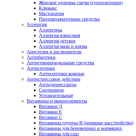
Женское здоровье свечи (суппозитории)
Климакс
Мастопатия
Противозачаточные средства
Аллергия
Аллергены
Аллергия взрослым
Аллергия детское
Аллергия мази и крема
Анестезия и растворители
Антибиотики
Антигеморроидальные средства
Антисептики
Антисептики кожные
Антистрессовое действие
Антидепрессанты
Снотворное
Успокоительные
Витамины и микроэлементы
Витамин Д
Витамин Е
Витамин С
Витамины группы В (нервные расстройства)
Витамины для беременных и кормящих
Витамины для глаз