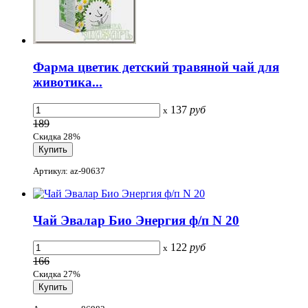
Фарма цветик детский травяной чай для
животика...
137
руб
x
189
Скидка 28%
Артикул: az-90637
Чай Эвалар Био Энергия ф/п N 20
122
руб
x
166
Скидка 27%