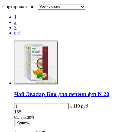
Сортировать по:
1
2
3
всё
Чай Эвалар Био для печени ф/п N 20
110
руб
x
155
Скидка 29%