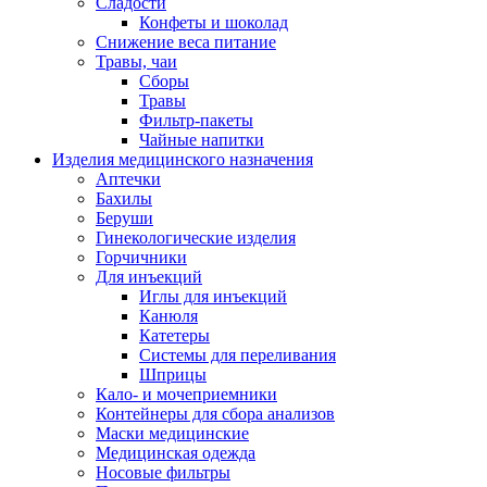
Сладости
Конфеты и шоколад
Снижение веса питание
Травы, чаи
Сборы
Травы
Фильтр-пакеты
Чайные напитки
Изделия медицинского назначения
Аптечки
Бахилы
Беруши
Гинекологические изделия
Горчичники
Для инъекций
Иглы для инъекций
Канюля
Катетеры
Системы для переливания
Шприцы
Кало- и мочеприемники
Контейнеры для сбора анализов
Маски медицинские
Медицинская одежда
Носовые фильтры