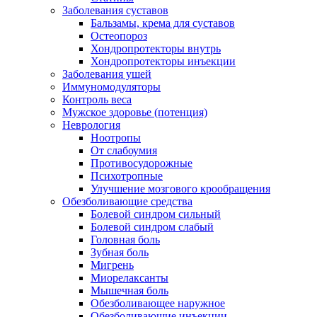
Заболевания суставов
Бальзамы, крема для суставов
Остеопороз
Хондропротекторы внутрь
Хондропротекторы инъекции
Заболевания ушей
Иммуномодуляторы
Контроль веса
Мужское здоровье (потенция)
Неврология
Ноотропы
От слабоумия
Противосудорожные
Психотропные
Улучшение мозгового крообращения
Обезболивающие средства
Болевой синдром сильный
Болевой синдром слабый
Головная боль
Зубная боль
Мигрень
Миорелаксанты
Мышечная боль
Обезболивающее наружное
Обезболивающие инъекции