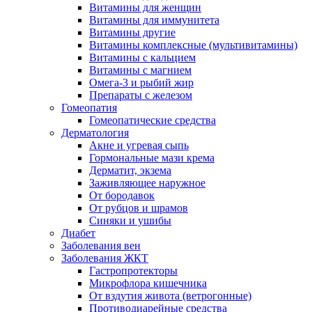
Витамины для женщин
Витамины для иммунитета
Витамины другие
Витамины комплексные (мультивитамины)
Витамины с кальцием
Витамины с магнием
Омега-3 и рыбий жир
Препараты с железом
Гомеопатия
Гомеопатические средства
Дерматология
Акне и угревая сыпь
Гормональные мази крема
Дерматит, экзема
Заживляющее наружное
От бородавок
От рубцов и шрамов
Синяки и ушибы
Диабет
Заболевания вен
Заболевания ЖКТ
Гастропротекторы
Микрофлора кишечника
От вздутия живота (ветрогонные)
Противодиарейные средства