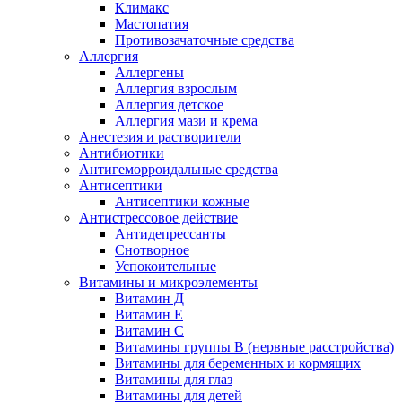
Климакс
Мастопатия
Противозачаточные средства
Аллергия
Аллергены
Аллергия взрослым
Аллергия детское
Аллергия мази и крема
Анестезия и растворители
Антибиотики
Антигеморроидальные средства
Антисептики
Антисептики кожные
Антистрессовое действие
Антидепрессанты
Снотворное
Успокоительные
Витамины и микроэлементы
Витамин Д
Витамин Е
Витамин С
Витамины группы В (нервные расстройства)
Витамины для беременных и кормящих
Витамины для глаз
Витамины для детей