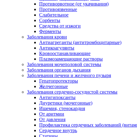
Противорвотное (от укачивания)
Противоязвенные
Слабительное
Сорбенты
Средства от изжоги
Ферменты
Заболевания крови
Антиагреганты (антитромбоцитарные)
Антикоагулянты
Кровоостанавливающие
Плазмозамещающие растворы
Заболевания мочеполовой системы
Заболевания органов дыхания
Заболевания печени и желчного пузыря
Гепатопротекторы
Желчегонные
Заболевания сердечно-сосудистой системы
Антигипоксанты
Диуретики (мочегонные)
Ишемия, стенокардия
От аритмии
От давления
Профилактика сердечных заболеваний (витам
Сердечное внутрь
Статины