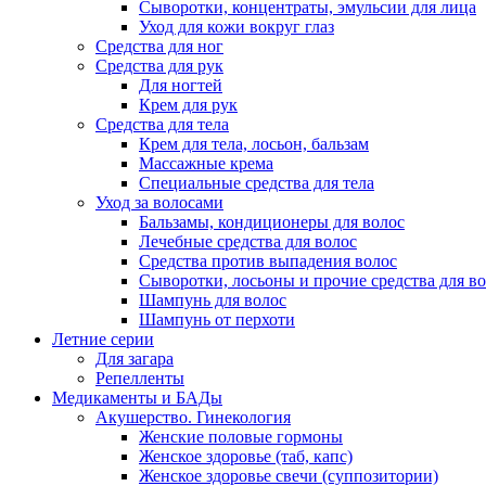
Сыворотки, концентраты, эмульсии для лица
Уход для кожи вокруг глаз
Средства для ног
Средства для рук
Для ногтей
Крем для рук
Средства для тела
Крем для тела, лосьон, бальзам
Массажные крема
Специальные средства для тела
Уход за волосами
Бальзамы, кондиционеры для волос
Лечебные средства для волос
Средства против выпадения волос
Сыворотки, лосьоны и прочие средства для в
Шампунь для волос
Шампунь от перхоти
Летние серии
Для загара
Репелленты
Медикаменты и БАДы
Акушерство. Гинекология
Женские половые гормоны
Женское здоровье (таб, капс)
Женское здоровье свечи (суппозитории)